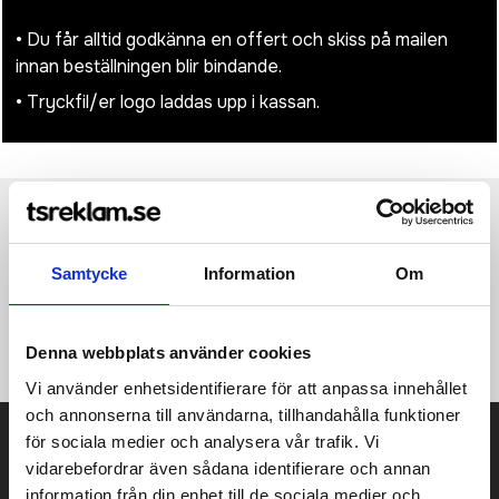
• Du får alltid godkänna en offert och skiss på mailen
innan beställningen blir bindande.
• Tryckfil/er logo laddas upp i kassan.
Produktinformation
Specifikationer
Pristabell
Recensioner
(
954
st)
Samtycke
Information
Om
·100% Baumwolle ·Soft, woolly twill ·6 panels ·Peak with 4
rows of stitching ·Matching undervisor ·Precurved peak ·Self
fabric size adjuster with metal buckle.
Denna webbplats använder cookies
Vi använder enhetsidentifierare för att anpassa innehållet
och annonserna till användarna, tillhandahålla funktioner
Prisuppgift på mailen?
för sociala medier och analysera vår trafik. Vi
vidarebefordrar även sådana identifierare och annan
Kontakta oss här för att få förslag på produkt och pris över
information från din enhet till de sociala medier och