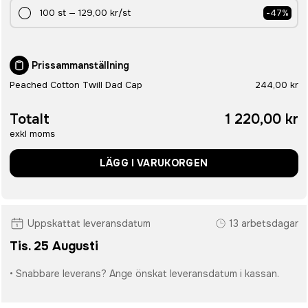
100
st
—
129,00 kr
/st
-
47
%
Prissammanställning
Peached Cotton Twill Dad Cap
244,00 kr
Totalt
1 220,00 kr
exkl moms
LÄGG I VARUKORGEN
Uppskattat leveransdatum
13 arbetsdagar
Tis. 25 Augusti
• Snabbare leverans? Ange önskat leveransdatum i kassan.