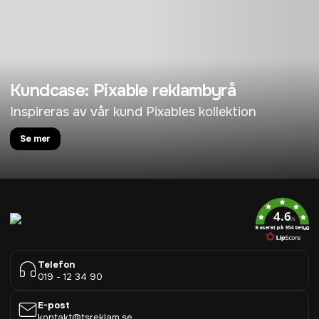
Kundcase: Pixable reklambyrå
Inspireras av vår kund Pixables kollektion
Se mer
4.6
/5
Baserat på 954 betyg
Telefon
019 - 12 34 90
E-post
kontakt@tsreklam.se