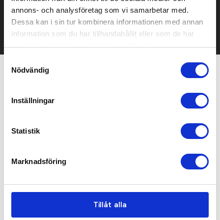
mailen.
annons- och analysföretag som vi samarbetar med.
Det går också utmärkt att bara ställa frågor!
Dessa kan i sin tur kombinera informationen med annan
KONTAKTA OSS
information som du har tillhandahållit eller som de har
samlat in när du har använt deras tjänster.
Samtyckesval
Nödvändig
Relaterade produkter
Inställningar
Bästsäljare
Bra pris
Statistik
Marknadsföring
Tillåt alla