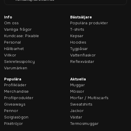
Info
Bästsäljare
Om oss
Populära produkter
Vanliga frågor
T-shirts
Kundcase: Pixable
Kepsar
Personal
Hoodies
Hållbarhet
Tygpåsar
Villkor
Vattenflaskor
Sekretesspolicy
Reflexvästar
Varumärken
Populära
Aktuella
Profilkläder
Muggar
Merchandise
Mössor
Profilprodukter
Morfar / Multiscarfs
Giveaways
Sweatshirts
Pennor
Jackor
Solglasögon
Västar
Pikétröjor
Termosmuggar