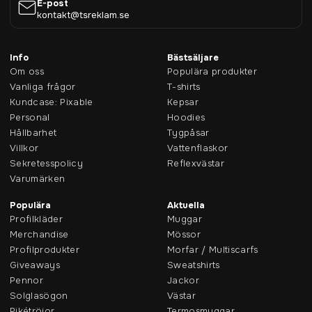
E-post
kontakt@tsreklam.se
Info
Bästsäljare
Om oss
Populära produkter
Vanliga frågor
T-shirts
Kundcase: Pixable
Kepsar
Personal
Hoodies
Hållbarhet
Tygpåsar
Villkor
Vattenflaskor
Sekretesspolicy
Reflexvästar
Varumärken
Populära
Aktuella
Profilkläder
Muggar
Merchandise
Mössor
Profilprodukter
Morfar / Multiscarfs
Giveaways
Sweatshirts
Pennor
Jackor
Solglasögon
Västar
Pikétröjor
Termosmuggar