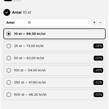
Antal
10 st
+
-
Antal
10
st
—
99,00 kr
/st
25
st
—
73,00 kr
/st
-
26
%
50
st
—
62,00 kr
/st
-
37
%
100
st
—
54,00 kr
/st
-
45
%
250
st
—
47,60 kr
/st
-
52
%
500
st
—
46,20 kr
/st
-
53
%