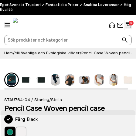
Eget Svenskt Tryckeri ✓ Fantastiska Priser ✓ Snabba Leveranser ✓ Hög
Kvalité
0
Hem
/
Miljövänliga och Ekologiska kläder
/
Pencil Case Woven pencil c
Recycled
STAU764-04
Stanley/Stella
/
Pencil Case Woven pencil case
Färg
Black