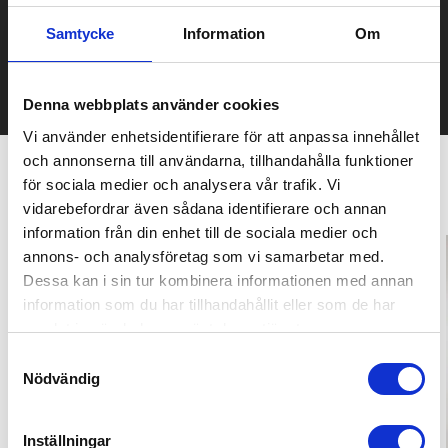
Kontakta oss här för att få förslag på produkt och pris över
mailen.
Samtycke
Information
Om
Det går också utmärkt att bara ställa frågor!
KONTAKTA OSS
Denna webbplats använder cookies
Vi använder enhetsidentifierare för att anpassa innehållet
och annonserna till användarna, tillhandahålla funktioner
för sociala medier och analysera vår trafik. Vi
Relaterade produkter
vidarebefordrar även sådana identifierare och annan
information från din enhet till de sociala medier och
annons- och analysföretag som vi samarbetar med.
Populär
Recommended
Dessa kan i sin tur kombinera informationen med annan
information som du har tillhandahållit eller som de har
samlat in när du har använt deras tjänster.
Samtyckesval
Nödvändig
Inställningar