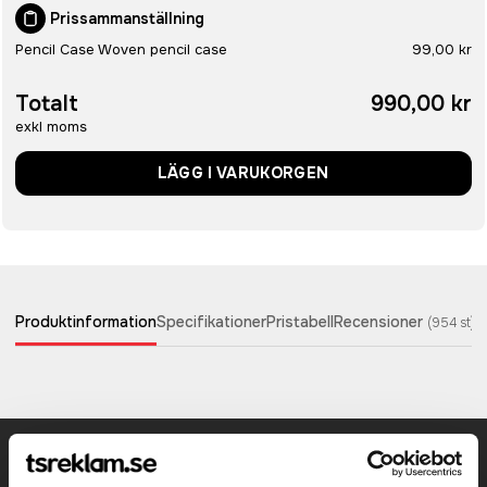
Prissammanställning
Pencil Case Woven pencil case
99,00 kr
Totalt
990,00 kr
exkl moms
LÄGG I VARUKORGEN
Produktinformation
Specifikationer
Pristabell
Recensioner
(
954
st)
Prisuppgift på mailen?