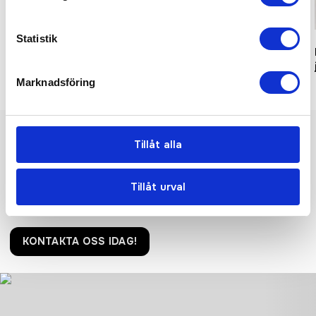
Recycled
Eco
Statistik
Tote Bag Woven tote bag
Creator 2.0 The iconic unisex
t-shirt
Marknadsföring
Tillåt alla
Vi hjälper er!
Få personlig hjälp av oss när ni beställer, vi finns här hela
Tillåt urval
resan, från första frågan tills ni har era nya produkter i handen.
Tryggt, prisvärt och i tid!
KONTAKTA OSS IDAG!