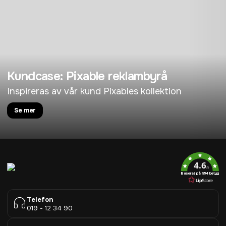
Kundcase: Pixable reklambyrå
Inspireras av vår kund Pixables kollektion
Se mer
4.6
/5
Baserat på 954 betyg
Telefon
019 - 12 34 90