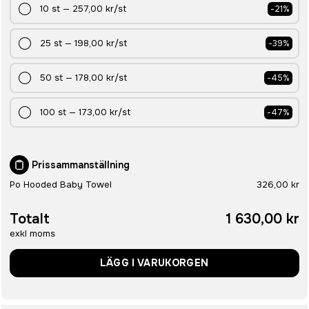
10
st
—
257,00 kr
/st
-
21
%
25
st
—
198,00 kr
/st
-
39
%
50
st
—
178,00 kr
/st
-
45
%
100
st
—
173,00 kr
/st
-
47
%
Prissammanställning
Po Hooded Baby Towel
326,00 kr
Totalt
1 630,00 kr
exkl moms
LÄGG I VARUKORGEN