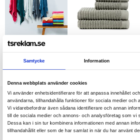
Rhine Bath Towel 70x140 cm
VINGA Landro handdukset, 4
Samtycke
Information
delar
Denna webbplats använder cookies
Vi använder enhetsidentifierare för att anpassa innehållet och
användarna, tillhandahålla funktioner för sociala medier och a
Vi hjälper er!
Vi vidarebefordrar även sådana identifierare och annan inform
till de sociala medier och annons- och analysföretag som vi
Få personlig hjälp av oss när ni beställer, vi finns här hela
Dessa kan i sin tur kombinera informationen med annan info
resan, från första frågan tills ni har era nya produkter i handen.
Tryggt, prisvärt och i tid!
tillhandahållit eller som de har samlat in när du har använt de