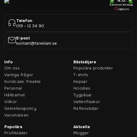
/5
Baserat på 954 betyg
Telefon
019 - 12 34 90
E-post
kontakt@tsreklam.se
Info
Bästsäljare
Om oss
Populära produkter
Vanliga frågor
T-shirts
Kundcase: Pixable
Kepsar
Personal
Hoodies
Hållbarhet
Tygpåsar
Villkor
Vattenflaskor
Sekretesspolicy
Reflexvästar
Varumärken
Populära
Aktuella
Profilkläder
Muggar