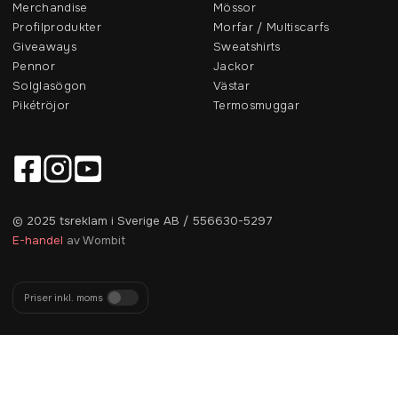
Merchandise
Mössor
Profilprodukter
Morfar / Multiscarfs
Giveaways
Sweatshirts
Pennor
Jackor
Solglasögon
Västar
Pikétröjor
Termosmuggar
© 2025 tsreklam i Sverige AB / 556630-5297
E-handel
av Wombit
Priser inkl. moms