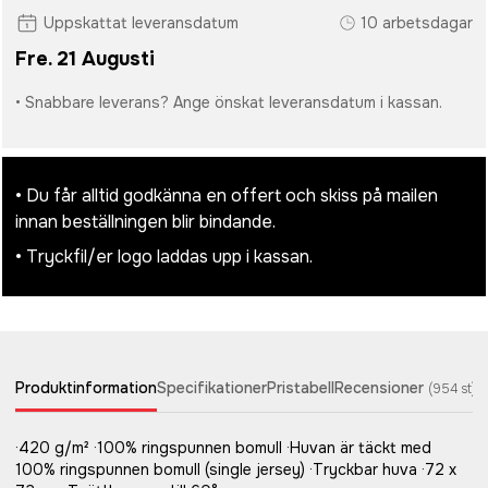
Uppskattat leveransdatum
10 arbetsdagar
Fre. 21 Augusti
• Snabbare leverans? Ange önskat leveransdatum i kassan.
• Du får alltid godkänna en offert och skiss på mailen
innan beställningen blir bindande.
• Tryckfil/er logo laddas upp i kassan.
Produktinformation
Specifikationer
Pristabell
Recensioner
(
954
st)
·420 g/m² ·100% ringspunnen bomull ·Huvan är täckt med
100% ringspunnen bomull (single jersey) ·Tryckbar huva ·72 x