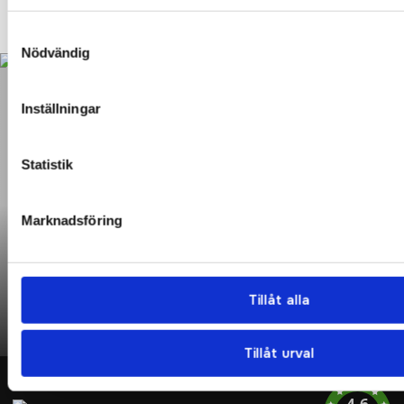
KONTAKTA OSS IDAG!
Samtyckesval
Nödvändig
Inställningar
Statistik
Marknadsföring
Kundcase: Pixable reklambyrå
Inspireras av vår kund Pixables kollektion
Tillåt alla
Se mer
Tillåt urval
4.6