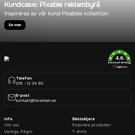
Kundcase: Pixable reklambyrå
Inspireras av vår kund Pixables kollektion
Se mer
4.6
/5
Baserat på 954 betyg
Telefon
019 - 12 34 90
E-post
kontakt@tsreklam.se
Info
Bästsäljare
Om oss
Populära produkter
Vanliga frågor
T-shirts