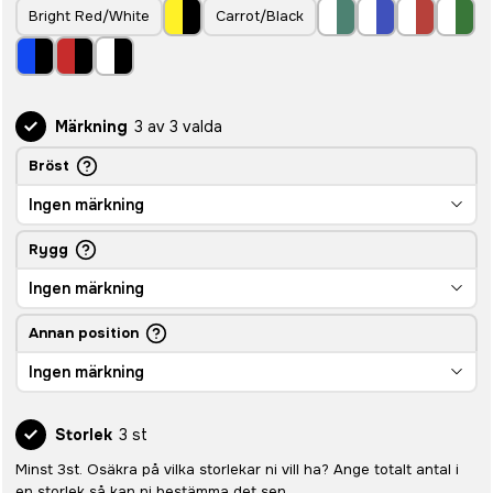
Bright Red/White
Carrot/Black
Märkning
3 av 3 valda
Bröst
Ingen märkning
Rygg
Ingen märkning
Annan position
Ingen märkning
Storlek
3 st
Minst 3st. Osäkra på vilka storlekar ni vill ha? Ange totalt antal i
en storlek så kan ni bestämma det sen.