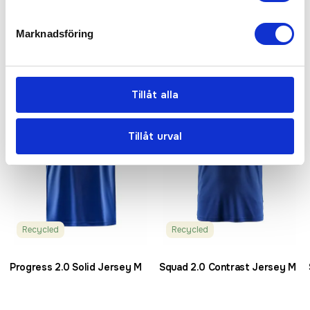
Marknadsföring
Relaterade produkter
Bästsäljare
Tillåt alla
Tillåt urval
Recycled
Recycled
Progress 2.0 Solid Jersey M
Squad 2.0 Contrast Jersey M