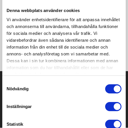
lätt och stretchigt material med effektiv fukttransport för
maximal prestationsförmåga. Tröjan har ett grafiskt mönster
Denna webbplats använder cookies
på framsidan och enfärgad rygg. Plagget har dessutom
Vi använder enhetsidentifierare för att anpassa innehållet
meshpaneler i ärmhålorna för optimal reglering av
och annonserna till användarna, tillhandahålla funktioner
kroppstemperaturen samt bra stretch för extra rörelsefrihet
och komfort. Passar perfekt som en bortamatch-tröja. •
för sociala medier och analysera vår trafik. Vi
Grafiskt mönster på framsidan, enfärgad rygg • Lätta och
vidarebefordrar även sådana identifierare och annan
funktionella material • Mesh i armhålorna för extra ventilation •
information från din enhet till de sociala medier och
Ribbstickad krage och ärmslut • Återvunnen polyester för
annons- och analysföretag som vi samarbetar med.
minskat miljöavtryck
Dessa kan i sin tur kombinera informationen med annan
information som du har tillhandahållit eller som de har
samlat in när du har använt deras tjänster.
Prisuppgift på mailen?
Samtyckesval
Nödvändig
Kontakta oss här för att få förslag på produkt och pris över
mailen.
Det går också utmärkt att bara ställa frågor!
Inställningar
KONTAKTA OSS
Statistik