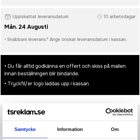
Uppskattat leveransdatum
10 arbetsdagar
Mån. 24 Augusti
• Snabbare leverans? Ange önskat leveransdatum i kassan.
• Du får alltid godkänna en offert och skiss på mailen
innan beställningen blir bindande.
• Tryckfil/er logo laddas upp i kassan.
Produktinformation
Specifikationer
Pristabell
Recensioner
(
954
st)
Samtycke
Information
Om
Progress 2.0 Graphic Jersey är en avancerad matchtröja i ett