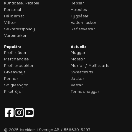
Kundcase: Pixable
Kepsar
Personal
Hoodies
Hållbarhet
Tygpåsar
Villkor
Vattenflaskor
Sekretesspolicy
Reflexvästar
Varumärken
Populära
Aktuella
Profilkläder
Muggar
Merchandise
Mössor
Profilprodukter
Morfar / Multiscarfs
Giveaways
Sweatshirts
Pennor
Jackor
Solglasögon
Västar
Pikétröjor
Termosmuggar
© 2025 tsreklam i Sverige AB / 556630-5297