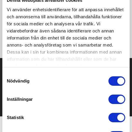
Denna webbplats använder cookies
Vi använder enhetsidentifierare för att anpassa innehållet
Matchshorts i stretchigt funktionsmaterial med extremt bra
och annonserna till användarna, tillhandahålla funktioner
fukttransport för maximal prestationsförmåga. Meshkil i grenen
för sociala medier och analysera vår trafik. Vi
ger extra ventilation medan hög elasticitet och ergonomisk
design ger skön passform och optimal rörelsefrihet. Utrustade
vidarebefordrar även sådana identifierare och annan
med innerbyxa i funktionsmaterial och dragsko i midjan.
information från din enhet till de sociala medier och
Kontrasterande ränder i sidorna.
annons- och analysföretag som vi samarbetar med.
Dessa kan i sin tur kombinera informationen med annan
information som du har tillhandahållit eller som de har
samlat in när du har använt deras tjänster.
Prisuppgift på mailen?
Samtyckesval
Kontakta oss här för att få förslag på produkt och pris över
Nödvändig
mailen.
Det går också utmärkt att bara ställa frågor!
Inställningar
KONTAKTA OSS
Statistik