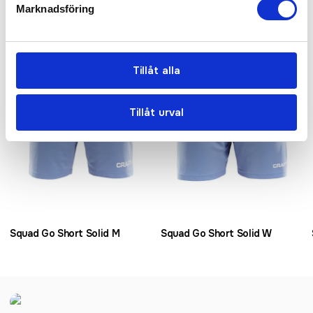
Relaterade produkter
Marknadsföring
Bästsäljare
Tillåt alla
Tillåt urval
Squad Go Short Solid M
Squad Go Short Solid W