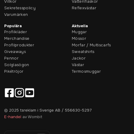
Villkor
Vattenflaskor
Sekretesspolicy
Reflexvästar
Varumärken
Populära
Aktuella
Profilkläder
Muggar
Merchandise
Mössor
Profilprodukter
Morfar / Multiscarfs
Giveaways
Sweatshirts
Pennor
Jackor
Solglasögon
Västar
Pikétröjor
Termosmuggar
© 2025 tsreklam i Sverige AB / 556630-5297
E-handel
av Wombit