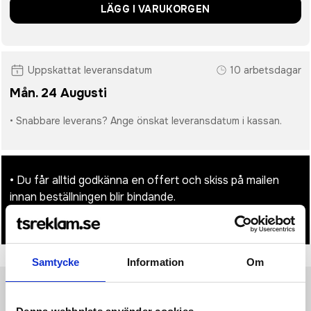
LÄGG I VARUKORGEN
Uppskattat leveransdatum
10 arbetsdagar
Mån. 24 Augusti
• Snabbare leverans? Ange önskat leveransdatum i kassan.
• Du får alltid godkänna en offert och skiss på mailen
innan beställningen blir bindande.
• Tryckfil/er logo laddas upp i kassan.
Samtycke
Information
Om
Produktinformation
Specifikationer
Pristabell
Recensioner
(
954
st)