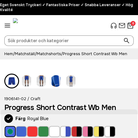
Eget Svenskt Tryckeri ✓ Fantastiska Priser ✓ Snabba Leveranser ✓ Hög
Kvalité
0
Hem
/
Matchställ
/
Matchshorts
/
Progress Short Contrast Wb Men
1906141-02
Craft
/
Progress Short Contrast Wb Men
Färg
Royal Blue