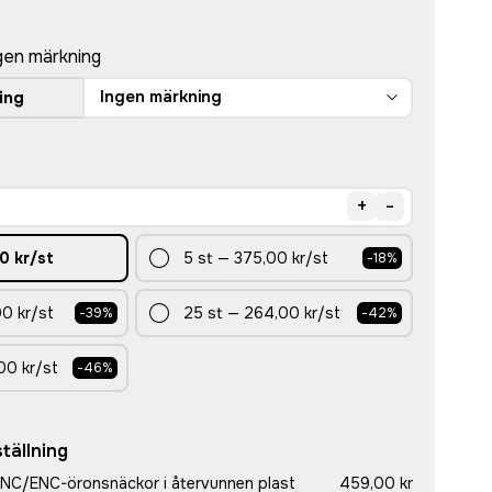
gen märkning
Ingen märkning
ing
+
-
0 kr
/st
5
st
—
375,00 kr
/st
-
18
%
0 kr
/st
25
st
—
264,00 kr
/st
-
39
%
-
42
%
00 kr
/st
-
46
%
tällning
ANC/ENC-öronsnäckor i återvunnen plast
459,00 kr