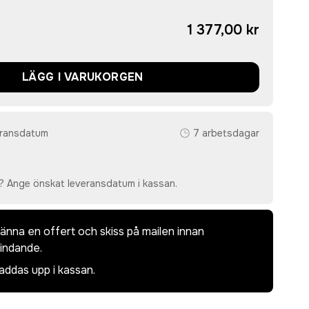
1 377,00 kr
LÄGG I VARUKORGEN
eransdatum
7 arbetsdagar
? Ange önskat leveransdatum i kassan.
dkänna en offert och skiss på mailen innan
bindande.
laddas upp i kassan.