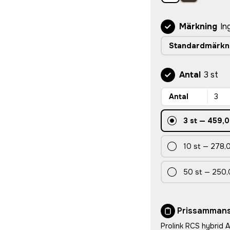
Märkning
In
Standardmärkn
Antal
3 st
Antal
3
st
—
459,0
10
st
—
278,0
50
st
—
250,
Prissammans
Prolink RCS hybrid 