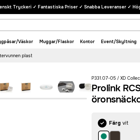
enskt Tryckeri ✓ Fantastiska Priser ✓ Snabba Leveranser ✓ Hög
ygpåsar/Väskor
Muggar/Flaskor
Kontor
Event/Skyltning
tervunnen plast
P331.07-05
XD Collec
/
Prolink RC
öronsnäckor
Färg
vit