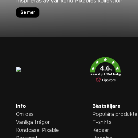
Inspireras av vår kund Pixables kollektion
Se mer
Service rating
4.6
/5
Baserat på 954 betyg
Info
Bästsäljare
Om oss
Populära produkte
Vanliga frågor
T-shirts
Kundcase: Pixable
Kepsar