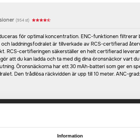
sioner
(
954
st)
duceras för optimal koncentration. ENC-funktionen filtrerar b
 och laddningsfodralet är tillverkade av RCS-certifierad åte
vikt. RCS-certifieringen säkerställer en helt certifierad lev
gör att du kan ladda och ta med dig dina öronsnäckor vart d
lutning. Öronsnäckorna har ett 30 mAh-batteri som ger en spe
alet. Den trådlösa räckvidden är upp till 10 meter. ANC-grad: 
Prisuppgift på mailen?
a oss här för att få förslag på produkt och pris över
Det går också utmärkt att bara ställa frågor!
Information