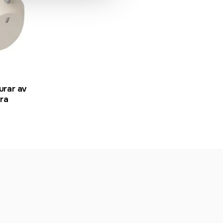
urar av
ra