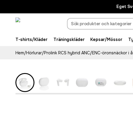
Eget Sv
T-shirts/Kläder
Träningskläder
Kepsar/Mössor
T
Hem
/
Hörlurar
/
Prolink RCS hybrid ANC/ENC-öronsnäckor i å
Recycled