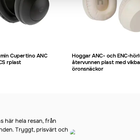
amin Cupertino ANC
Hoggar ANC- och ENC-hörl
CS rplast
återvunnen plast med vikba
öronsnäckor
ns här hela resan, från
anden. Tryggt, prisvärt och