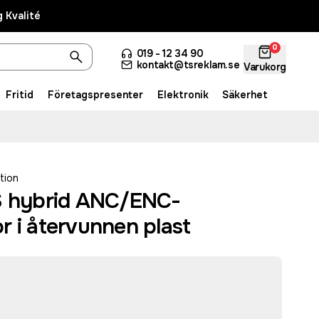
 Kvalité
0
019 - 12 34 90
kontakt@tsreklam.se
Varukorg
Fritid
Företagspresenter
Elektronik
Säkerhet
tion
S hybrid ANC/ENC-
 i återvunnen plast