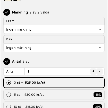
Märkning
2 av 2 valda
Fram
Ingen märkning
Bak
Ingen märkning
Antal
3 st
+
-
Antal
3
st
—
525,00 kr
/st
5
st
—
430,00 kr
/st
-
18
%
10
st
—
318,00 kr
/st
-
39
%