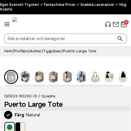
Eget Svenskt Tryckeri ✓ Fantastiska Priser ✓ Snabba Leveranser ✓ Hög
Kvalité
0
Hem
/
Profilprodukter
/
Tygpåsar
/
Puerto Large Tote
QD633-90230-01
Quadra
/
Puerto Large Tote
Färg
Natural