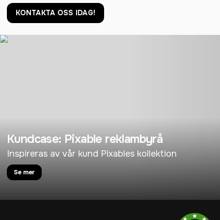
KONTAKTA OSS IDAG!
Kundcase: Pixable reklambyrå
Inspireras av vår kund Pixables kollektion
Se mer