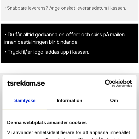
• Snabbare leverans? Ange önskat leveransdatum i kassan.
• Du får alltid godkänna en offert och skiss på mailen
innan beställningen blir bindande.
• Tryckfil/er logo laddas upp i kassan.
Produktinformation
Specifikationer
Pristabell
Recensioner
(
954
st)
Samtycke
Information
Om
·66% Polyester, 23% Cotton, 11% Other Fibres ·Lining: 100%
Polyester (Recycled) ·Zippered internal valuables pocket
·Premium twill fabric ·Structured design ·Hidden lining zip for
Denna webbplats använder cookies
easy decoration access ·Internal baseboard ·Soft-touch lining
·Self-fabric edge trim ·High shine gold metal trims ·Self-fabric
Vi använder enhetsidentifierare för att anpassa innehållet
carry handles ·Can be carried by hand or over the shoulder