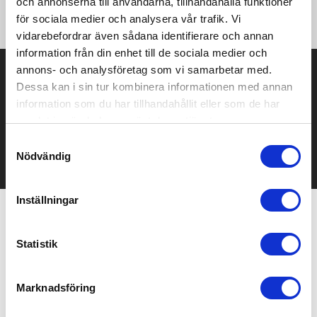
och annonserna till användarna, tillhandahålla funktioner
·TearAway label for ease of rebranding
för sociala medier och analysera vår trafik. Vi
vidarebefordrar även sådana identifierare och annan
information från din enhet till de sociala medier och
annons- och analysföretag som vi samarbetar med.
Prisuppgift på mailen?
Dessa kan i sin tur kombinera informationen med annan
Kontakta oss här för att få förslag på produkt och pris över
information som du har tillhandahållit eller som de har
mailen.
samlat in när du har använt deras tjänster.
Det går också utmärkt att bara ställa frågor!
Samtyckesval
Nödvändig
KONTAKTA OSS
Inställningar
Relaterade produkter
Statistik
Bästsäljare
Marknadsföring