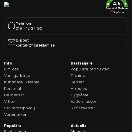
4.6
/5
Baserat på 954 betyg
Telefon
019 - 12 34 90
E-post
kontakt@tsreklam.se
Info
Bästsäljare
Om oss
Populära produkter
Vanliga frågor
T-shirts
Kundcase: Pixable
Kepsar
Personal
Hoodies
Hållbarhet
Tygpåsar
Villkor
Vattenflaskor
Sekretesspolicy
Reflexvästar
Varumärken
Populära
Aktuella
Profilkläder
Muggar