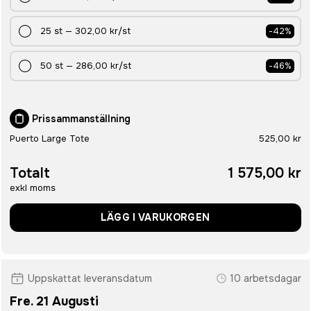
25
st
—
302,00 kr
/st
-
42
%
50
st
—
286,00 kr
/st
-
46
%
Prissammanställning
Puerto Large Tote
525,00 kr
Totalt
1 575,00 kr
exkl moms
LÄGG I VARUKORGEN
Uppskattat leveransdatum
10 arbetsdagar
Fre. 21 Augusti