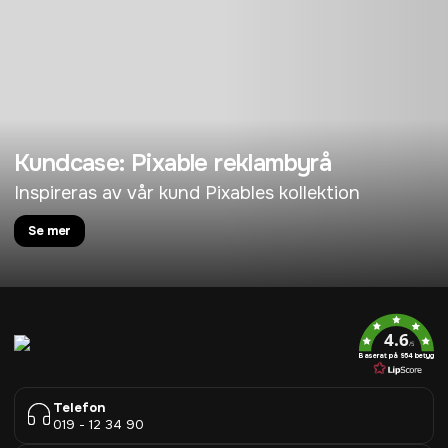
Kundcase: Pixable reklambyrå
Inspireras av vår kund Pixables kollektion
Se mer
4.6
/5
Baserat på 954 betyg
Telefon
019 - 12 34 90