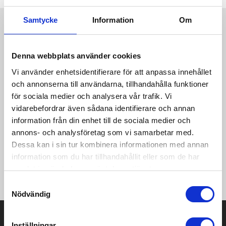
Samtycke
Information
Om
Produktinformation
Specifikationer
Pristabell
Recensioner
(
954
st)
Denna webbplats använder cookies
·300 g/m² ·3 Layer recycled material (3Lr): ·Shell: 94% Recycled
Vi använder enhetsidentifierare för att anpassa innehållet
polyester (RCS certified), 6% Elastane ·Mid: 100% Recycled
TPU (Thermo Polyurethane) waterproof & breathable
och annonserna till användarna, tillhandahålla funktioner
membrane: Waterproof 10000mm, Breathable 3000mvp,
för sociala medier och analysera vår trafik. Vi
Windproof ·Inner: 100% Recycled polyester anti-pilling
vidarebefordrar även sådana identifierare och annan
microfleece - RCS certified ·Durable Water Repellent (DWR)
information från din enhet till de sociala medier och
coating ·PFAS/Fluorine free - compliant with OEKO-TEX®
annons- och analysföretag som vi samarbetar med.
STANDARD 100 (January 2024) ·3Lr® - fully recycled 3-layer
softshell fabric ·High Waterproof rating: 10000 mm ·High
Dessa kan i sin tur kombinera informationen med annan
breathability rating: 3000 g/m²/24hrs ·Water-repellent
information som du har tillhandahållit eller som de har
·Windproof protection ·Micro-fleece inner for comfort and
samlat in när du har använt deras tjänster.
insulation ·Fixed 3-part adjustable hood with chin protection
Samtyckesval
Nödvändig
Prisuppgift på mailen?
Inställningar