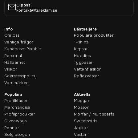
E-post
kontakt@tsreklam.se
Info
Bästsäljare
Om oss
Populära produkter
Vanliga frågor
T-shirts
Kundcase: Pixable
Kepsar
Personal
Hoodies
Hållbarhet
Tygpåsar
Villkor
Vattenflaskor
Sekretesspolicy
Reflexvästar
Varumärken
Populära
Aktuella
Profilkläder
Muggar
Merchandise
Mössor
Profilprodukter
Morfar / Multiscarfs
Giveaways
Sweatshirts
Pennor
Jackor
Solglasögon
Västar