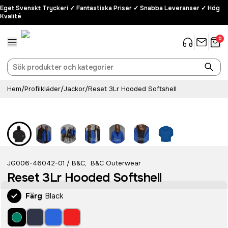
Eget Svenskt Tryckeri ✓ Fantastiska Priser ✓ Snabba Leveranser ✓ Hög
Kvalité
0
Hem
/
Profilkläder
/
Jackor
/
Reset 3Lr Hooded Softshell
JG006-46042-01
B&C
,
B&C Outerwear
/
Reset 3Lr Hooded Softshell
Färg
Black