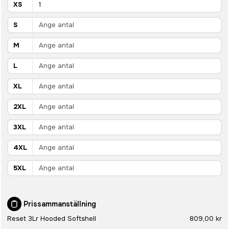
XS
S
M
L
XL
2XL
3XL
4XL
5XL
Prissammanställning
Reset 3Lr Hooded Softshell
809,00 kr