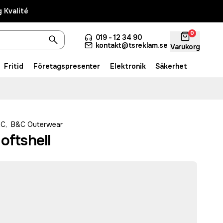
 Kvalité
0
019 - 12 34 90
kontakt@tsreklam.se
Varukorg
Fritid
Företagspresenter
Elektronik
Säkerhet
&C
,
B&C Outerwear
oftshell