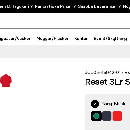
enskt Tryckeri ✓ Fantastiska Priser ✓ Snabba Leveranser ✓ Hög
ygpåsar/Väskor
Muggar/Flaskor
Kontor
Event/Skyltning
JG005-45942-01
B
/
Reset 3Lr S
Färg
Black