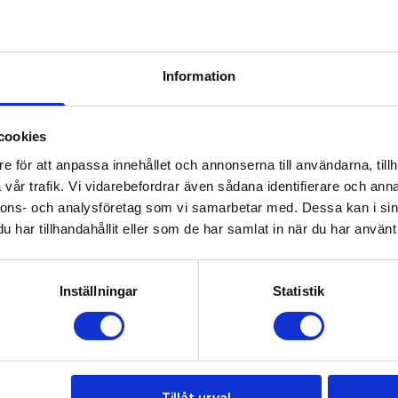
iant with OEKO-TEX® STANDARD 100 (January 2024) ·3Lr® - ful
g: 3000 g/m²/24hrs ·Water-repellent ·Windproof protection ·M
Information
Prisuppgift på mailen?
cookies
e för att anpassa innehållet och annonserna till användarna, tillh
a oss här för att få förslag på produkt och pris över
vår trafik. Vi vidarebefordrar även sådana identifierare och anna
Det går också utmärkt att bara ställa frågor!
nnons- och analysföretag som vi samarbetar med. Dessa kan i sin
har tillhandahållit eller som de har samlat in när du har använt 
KONTAKTA OSS
Inställningar
Statistik
Tillåt urval