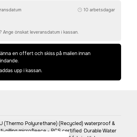
eransdatum
10 arbetsdagar
? Ange önskat leveransdatum i kassan.
dkänna en offert och skiss på mailen innan
bindande.
laddas upp i kassan.
 TPU (Thermo Polyurethane) (Recycled) waterproof &
pilling microfleece - RCS certified ·Durable Water