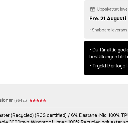
Uppskattat lev
Fre. 21 Augusti
• Snabbare leverans
• Du får alltid go
beställningen blir 
• Tryckfil/er logo 
sioner
(
954
st)
lyester (Recycled) (RCS certified) / 6% Elastane ·Mid: 100%
 3000mvp, Windproof ·Inner: 100% Recycled polyester anti-