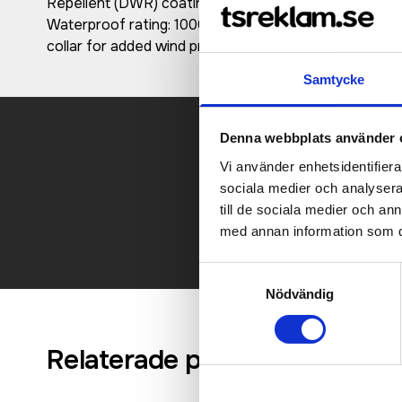
Repellent (DWR) coating ·PFAS/Fluorine free - compl
Waterproof rating: 10000 mm ·High breathability ratin
collar for added wind protection
Samtycke
Denna webbplats använder 
Vi använder enhetsidentifierar
Kontakt
sociala medier och analysera 
till de sociala medier och a
med annan information som du 
Samtyckesval
Nödvändig
Relaterade produkter