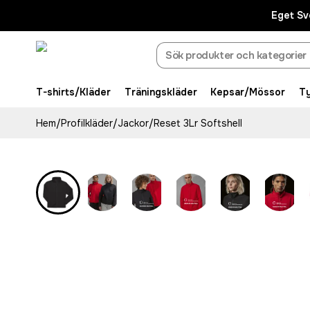
Eget Sv
T-shirts/Kläder
Träningskläder
Kepsar/Mössor
T
Hem
/
Profilkläder
/
Jackor
/
Reset 3Lr Softshell