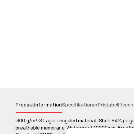
Produktinformation
Specifikationer
Pristabell
Recen
·300 g/m² ·3 Layer recycled material: ·Shell: 94% po
breathable membrane: Waterproof 10000mm, Breathable