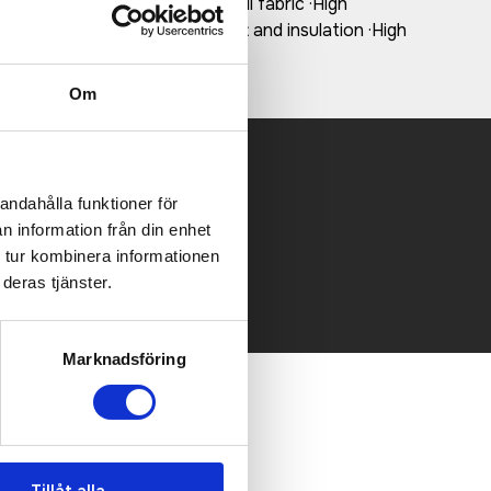
ly recycled 3-layer softshell fabric ·High
icro-fleece inner for comfort and insulation ·High
Om
andahålla funktioner för
 mailen.
n information från din enhet
 tur kombinera informationen
deras tjänster.
Marknadsföring
Tillåt alla