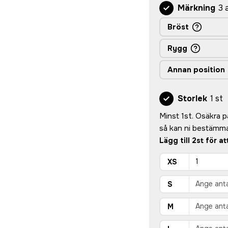
Märkning
3 
Bröst
Rygg
Annan position
Storlek
1 st
Minst 1st. Osäkra på 
så kan ni bestämma
Lägg till 2st för a
XS
S
M