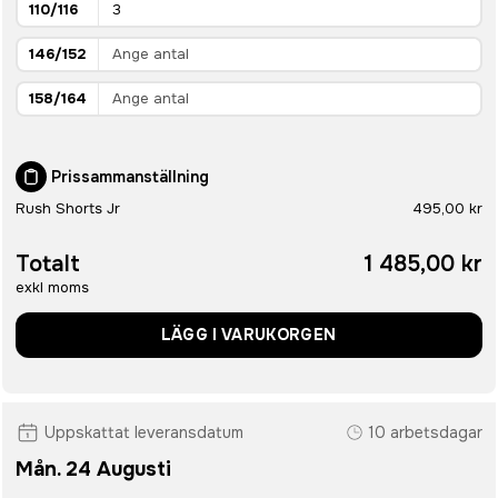
110/116
146/152
158/164
Prissammanställning
Rush Shorts Jr
495,00 kr
Totalt
1 485,00 kr
exkl moms
LÄGG I VARUKORGEN
Uppskattat leveransdatum
10 arbetsdagar
Mån. 24 Augusti