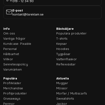
019 - 12 34 90
E-post
kontakt@tsreklam.se
Info
Bästsäljare
Om oss
Populära produkter
Vanliga frågor
T-shirts
Kundcase: Pixable
Kepsar
Personal
Hoodies
Hållbarhet
Tygpåsar
Villkor
Vattenflaskor
Sekretesspolicy
Reflexvästar
Varumärken
Populära
Aktuella
Profilkläder
Muggar
Merchandise
Mössor
Profilprodukter
Morfar / Multiscarfs
Giveaways
Sweatshirts
Pennor
Jackor