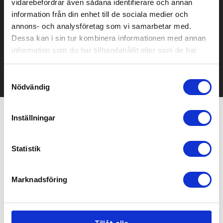
vidarebefordrar även sådana identifierare och annan
Prisuppgift på mailen?
information från din enhet till de sociala medier och
annons- och analysföretag som vi samarbetar med.
Kontakta oss här för att få förslag på produkt och pris över
Dessa kan i sin tur kombinera informationen med annan
mailen.
information som du har tillhandahållit eller som de har
Det går också utmärkt att bara ställa frågor!
samlat in när du har använt deras tjänster.
KONTAKTA OSS
Samtyckesval
Nödvändig
Inställningar
Relaterade produkter
Statistik
Bästsäljare
Marknadsföring