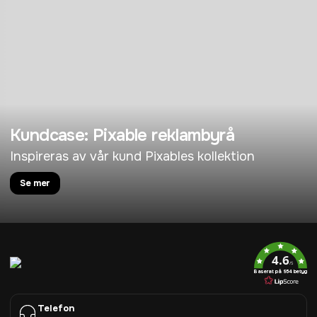
Kundcase: Pixable reklambyrå
Inspireras av vår kund Pixables kollektion
Se mer
4.6
/5
Baserat på 954 betyg
Telefon