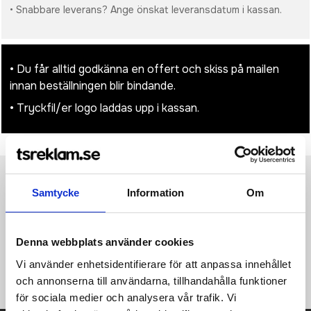
• Snabbare leverans? Ange önskat leveransdatum i kassan.
• Du får alltid godkänna en offert och skiss på mailen
innan beställningen blir bindande.
• Tryckfil/er logo laddas upp i kassan.
Produktinformation
Specifikationer
Pristabell
Recensioner
Samtycke
Information
Om
(
954
st)
Rush Shorts är lätta shorts gjorda i ett vävt funktionsmaterial
Denna webbplats använder cookies
med bra fukttransport och är utrustade med två sidfickor.
Passar perfekt för exponering av klubb-, sponsor- och
Vi använder enhetsidentifierare för att anpassa innehållet
företagsloggor. Benlängd: 15 cm (134/140).
och annonserna till användarna, tillhandahålla funktioner
för sociala medier och analysera vår trafik. Vi