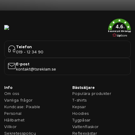
4.6
/5
Baserat på 954 betyg
Telefon
019 - 12 34 90
E-post
kontakt@tsreklam.se
Info
Bästsäljare
Om oss
Populära produkter
Vanliga frågor
T-shirts
Kundcase: Pixable
Kepsar
Personal
Hoodies
Hållbarhet
Tygpåsar
Villkor
Vattenflaskor
Sekretesspolicy
Reflexvästar