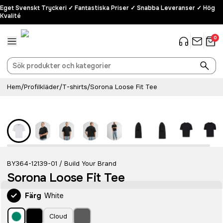
Eget Svenskt Tryckeri ✓ Fantastiska Priser ✓ Snabba Leveranser ✓ Hög
Kvalité
0
Hem
/
Profilkläder
/
T-shirts
/
Sorona Loose Fit Tee
BY364-12139-01
Build Your Brand
/
Sorona Loose Fit Tee
Färg
White
Cloud