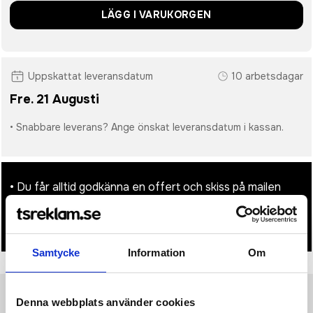
LÄGG I VARUKORGEN
Uppskattat leveransdatum
10 arbetsdagar
Fre. 21 Augusti
• Snabbare leverans? Ange önskat leveransdatum i kassan.
• Du får alltid godkänna en offert och skiss på mailen
innan beställningen blir bindande.
• Tryckfil/er logo laddas upp i kassan.
Samtycke
Information
Om
Denna webbplats använder cookies
Produktinformation
Specifikationer
Pristabell
Recensioner
(
954
st)