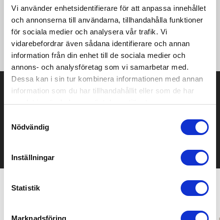
Vi använder enhetsidentifierare för att anpassa innehållet
och annonserna till användarna, tillhandahålla funktioner
·210 g/m² ·70% Cotton, 30% Polyester (Sorona®) ·Innovative
för sociala medier och analysera vår trafik. Vi
Sorona® fiber, largely made from plant-based materials
vidarebefordrar även sådana identifierare och annan
·Oversize fit ·Crew neck
information från din enhet till de sociala medier och
annons- och analysföretag som vi samarbetar med.
Dessa kan i sin tur kombinera informationen med annan
Prisuppgift på mailen?
information som du har tillhandahållit eller som de har
samlat in när du har använt deras tjänster.
Kontakta oss här för att få förslag på produkt och pris över
Samtyckesval
mailen.
Nödvändig
Det går också utmärkt att bara ställa frågor!
KONTAKTA OSS
Inställningar
Statistik
Relaterade produkter
Marknadsföring