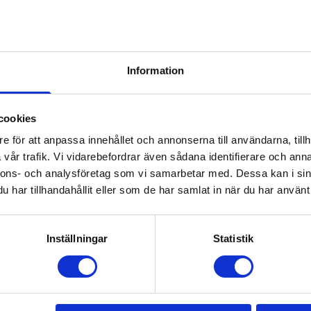
ton, the Sparker 2.0 offers outstanding decoration results, 
eme comfort. If you're looking for a blank t-shirt with a relax
Information
Prisuppgift på mailen?
cookies
e för att anpassa innehållet och annonserna till användarna, tillh
a oss här för att få förslag på produkt och pris över
vår trafik. Vi vidarebefordrar även sådana identifierare och anna
Det går också utmärkt att bara ställa frågor!
nnons- och analysföretag som vi samarbetar med. Dessa kan i sin
har tillhandahållit eller som de har samlat in när du har använt 
KONTAKTA OSS
Inställningar
Statistik