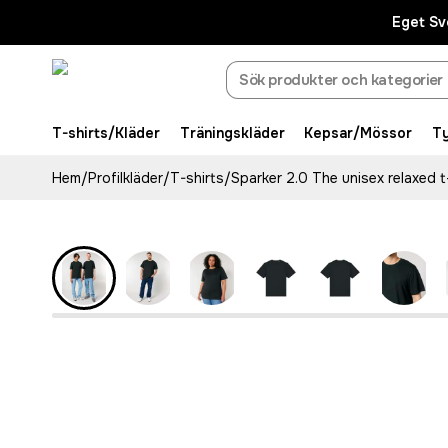
Eget Sv
T-shirts/Kläder
Träningskläder
Kepsar/Mössor
T
Hem
/
Profilkläder
/
T-shirts
/
Sparker 2.0 The unisex relaxed t
Eco
Populär