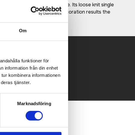
whatever technique you choose. Its loose knit single
ed, urban vibe and excellent decoration results the
Om
andahålla funktioner för
 mailen.
n information från din enhet
 tur kombinera informationen
deras tjänster.
Marknadsföring