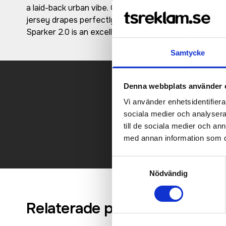
a laid-back urban vibe. Crafted from 100% organic cot
jersey drapes perfectly, ensuring a great fit and supr
Sparker 2.0 is an excellent choice.
Samtycke
Denna webbplats använder 
Vi använder enhetsidentifierar
Kontakt
sociala medier och analysera 
till de sociala medier och a
med annan information som du 
Samtyckesval
Nödvändig
Relaterade produkter