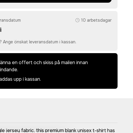
eransdatum
10 arbetsdagar
i
? Ange önskat leveransdatum i kassan.
dkänna en offert och skiss på mailen innan
bindande.
laddas upp i kassan.
e jersey fabric, this premium blank unisex t-shirt has