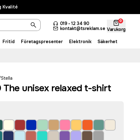
 Kvalité
0
019 - 12 34 90
kontakt@tsreklam.se
Varukorg
Fritid
Företagspresenter
Elektronik
Säkerhet
Stella
 The unisex relaxed t-shirt