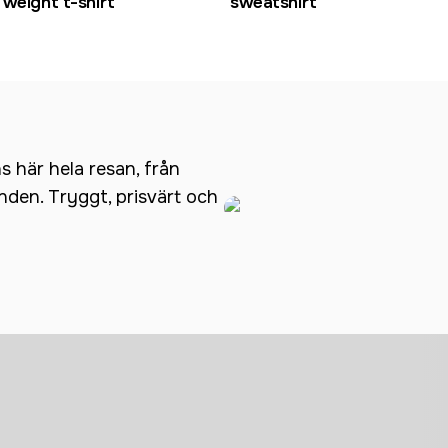
weight t-shirt
sweatshirt
ns här hela resan, från
anden. Tryggt, prisvärt och