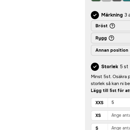
Märkning
3 
Bröst
Rygg
Annan position
Storlek
5 st
Minst 5st. Osäkra på
storlek så kan ni 
Lägg till 5st för a
XXS
XS
S