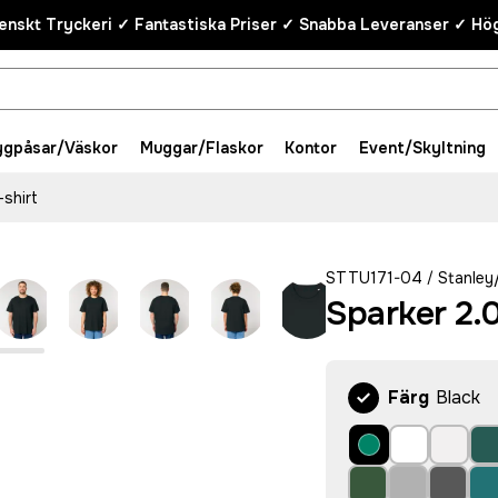
enskt Tryckeri ✓ Fantastiska Priser ✓ Snabba Leveranser ✓ Hög
ygpåsar/Väskor
Muggar/Flaskor
Kontor
Event/Skyltning
-shirt
STTU171-04
Stanley/
/
Sparker 2.0
Färg
Black