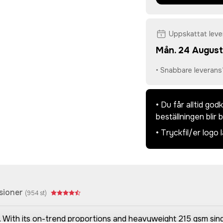
Uppskattat lev
Mån. 24 August
• Snabbare leverans
• Du får alltid go
beställningen blir 
• Tryckfil/er logo 
sioner
(
954
st)
t. With its on-trend proportions and heavyweight 215 gsm singl