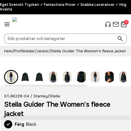
Eget Svenskt Tryckeri ✓ Fantastiska Priser ✓ Snabba Leveranser ✓ Hög
Kvalité
0
Hem
/
Profilkläder
/
Jackor
/
Stella Guider The Women's fleece jacket
Recycled
STJW239-04
Stanley/Stella
/
Stella Guider The Women's fleece
jacket
Färg
Black