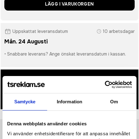
LÄGG I VARUKORGEN
Uppskattat leveransdatum
10 arbetsdagar
Mån. 24 Augusti
• Snabbare leverans? Ange önskat leveransdatum i kassan.
• Du får alltid godkänna en offert och skiss på mailen
innan beställningen blir bindande.
• Tryckfil/er logo laddas upp i kassan.
Samtycke
Information
Om
Denna webbplats använder cookies
Vi använder enhetsidentifierare för att anpassa innehållet
Produktinformation
Specifikationer
Pristabell
Recensioner
(
954
st)