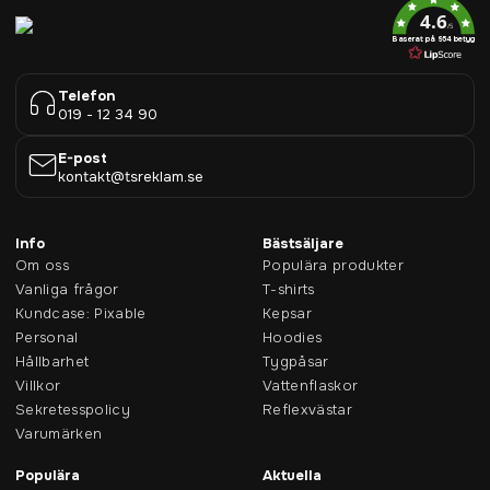
4.6
/5
Baserat på 954 betyg
Telefon
019 - 12 34 90
E-post
kontakt@tsreklam.se
Info
Bästsäljare
Om oss
Populära produkter
Vanliga frågor
T-shirts
Kundcase: Pixable
Kepsar
Personal
Hoodies
Hållbarhet
Tygpåsar
Villkor
Vattenflaskor
Sekretesspolicy
Reflexvästar
Varumärken
Populära
Aktuella