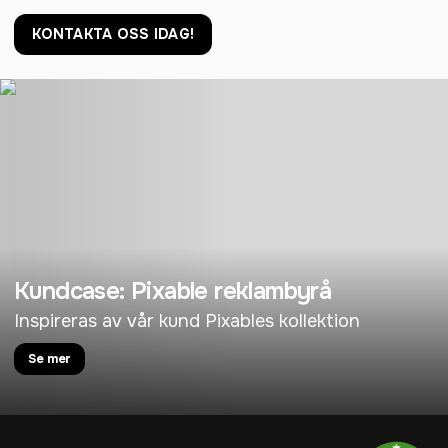
KONTAKTA OSS IDAG!
Kundcase: Pixable reklambyrå
Inspireras av vår kund Pixables kollektion
Se mer