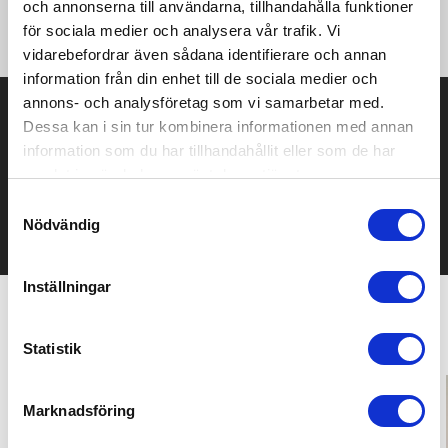
och annonserna till användarna, tillhandahålla funktioner
för sociala medier och analysera vår trafik. Vi
vidarebefordrar även sådana identifierare och annan
information från din enhet till de sociala medier och
annons- och analysföretag som vi samarbetar med.
Prisuppgift på mailen?
Dessa kan i sin tur kombinera informationen med annan
information som du har tillhandahållit eller som de har
Kontakta oss här för att få förslag på produkt och pris över
mailen.
samlat in när du har använt deras tjänster.
Det går också utmärkt att bara ställa frågor!
Samtyckesval
Nödvändig
KONTAKTA OSS
Inställningar
Relaterade produkter
Statistik
Marknadsföring