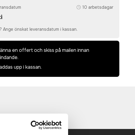
eransdatum
10 arbetsdagar
i
? Ange önskat leveransdatum i kassan.
dkänna en offert och skiss på mailen innan
bindande.
laddas upp i kassan.