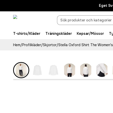
Eget Sv
T-shirts/Kläder
Träningskläder
Kepsar/Mössor
T
Hem
/
Profilkläder
/
Skjortor
/
Stella Oxford Shirt The Women's
Eco