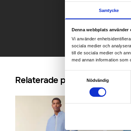
Samtycke
Kontakt
Denna webbplats använder 
Vi använder enhetsidentifierar
sociala medier och analysera 
till de sociala medier och a
med annan information som du 
Samtyckesval
Relaterade produkter
Nödvändig