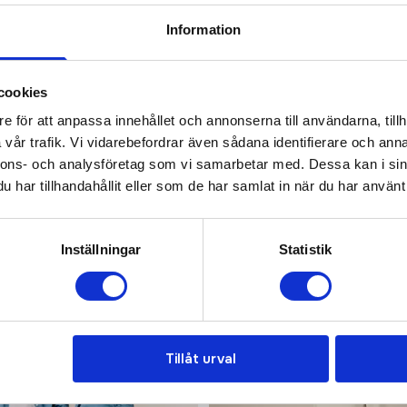
Prisuppgift på mailen?
Information
a oss här för att få förslag på produkt och pris över
Det går också utmärkt att bara ställa frågor!
cookies
e för att anpassa innehållet och annonserna till användarna, tillh
KONTAKTA OSS
vår trafik. Vi vidarebefordrar även sådana identifierare och anna
nnons- och analysföretag som vi samarbetar med. Dessa kan i sin
har tillhandahållit eller som de har samlat in när du har använt 
Inställningar
Statistik
Tillåt urval