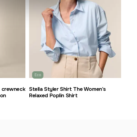
Eco
Eco
s crewneck
Stella Styler Shirt The Women's
Stel
ton
Relaxed Poplin Shirt