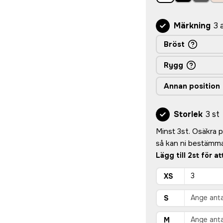
Märkning
3 
Bröst
Rygg
Annan position
Storlek
3 st
Minst 3st. Osäkra på
så kan ni bestämma
Lägg till 2st för a
XS
S
M