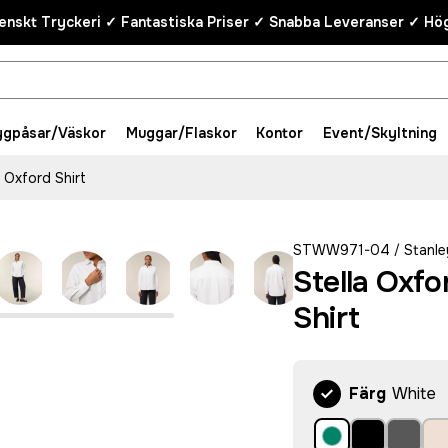
enskt Tryckeri ✓ Fantastiska Priser ✓ Snabba Leveranser ✓ Hög
ygpåsar/Väskor
Muggar/Flaskor
Kontor
Event/Skyltning
 Oxford Shirt
STWW971-04
Stanle
/
Stella Oxf
Shirt
Färg
White