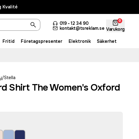
 Kvalité
0
019 - 12 34 90
kontakt@tsreklam.se
Varukorg
Fritid
Företagspresenter
Elektronik
Säkerhet
y/Stella
ord Shirt The Women's Oxford