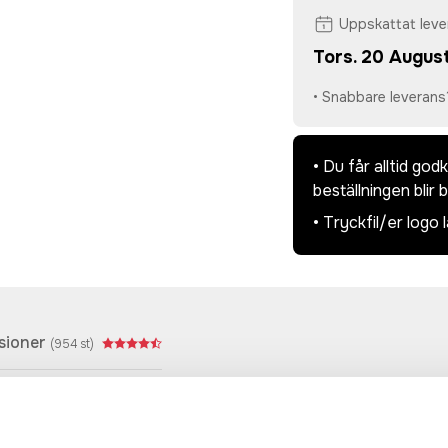
Uppskattat lev
Tors. 20 August
• Snabbare leverans
• Du får alltid go
beställningen blir 
• Tryckfil/er logo 
sioner
(
954
st)