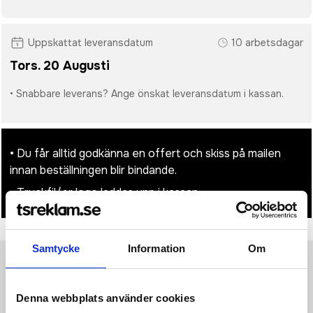
Uppskattat leveransdatum
10 arbetsdagar
Tors. 20 Augusti
• Snabbare leverans? Ange önskat leveransdatum i kassan.
• Du får alltid godkänna en offert och skiss på mailen
innan beställningen blir bindande.
• Tryckfil/er logo laddas upp i kassan.
Samtycke
Information
Om
Produktinformation
Specifikationer
Pristabell
Recensioner
(
954
st)
Denna webbplats använder cookies