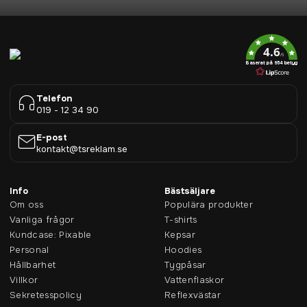
4.6
/5
Baserat på 954 betyg
Telefon
019 - 12 34 90
E-post
kontakt@tsreklam.se
Info
Bästsäljare
Om oss
Populära produkter
Vanliga frågor
T-shirts
Kundcase: Pixable
Kepsar
Personal
Hoodies
Hållbarhet
Tygpåsar
Villkor
Vattenflaskor
Sekretesspolicy
Reflexvästar