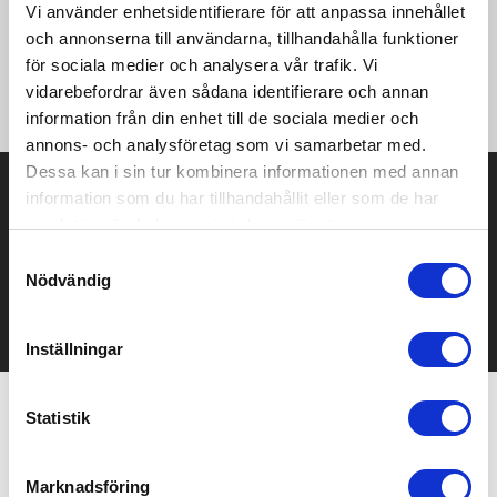
·140 g/m² ·100% polyester ·Extremt tålig, mjuk och skrynkelfri
Vi använder enhetsidentifierare för att anpassa innehållet
(single jersey) ·Axel-till-axelband ·Halsringning i samma tyg
och annonserna till användarna, tillhandahålla funktioner
·Dubbelnålssydda ärmar och nederkant ·Sidosömmar ·"B&C No
för sociala medier och analysera vår trafik. Vi
Label" - enkel omprofilering ·Mycket slät och jämn yta som ger
vidarebefordrar även sådana identifierare och annan
ljusa och skarpa tryckresultat ·Perfekt för sublimering.
information från din enhet till de sociala medier och
annons- och analysföretag som vi samarbetar med.
Dessa kan i sin tur kombinera informationen med annan
Prisuppgift på mailen?
information som du har tillhandahållit eller som de har
samlat in när du har använt deras tjänster.
Kontakta oss här för att få förslag på produkt och pris över
mailen.
Samtyckesval
Det går också utmärkt att bara ställa frågor!
Nödvändig
KONTAKTA OSS
Inställningar
Statistik
Relaterade produkter
Marknadsföring