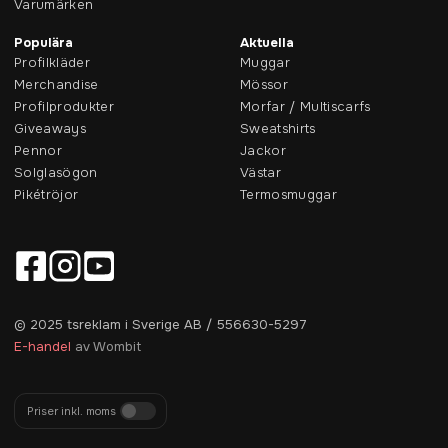
Varumärken
Populära
Aktuella
Profilkläder
Muggar
Merchandise
Mössor
Profilprodukter
Morfar / Multiscarfs
Giveaways
Sweatshirts
Pennor
Jackor
Solglasögon
Västar
Pikétröjor
Termosmuggar
© 2025 tsreklam i Sverige AB / 556630-5297
E-handel
av Wombit
Priser inkl. moms