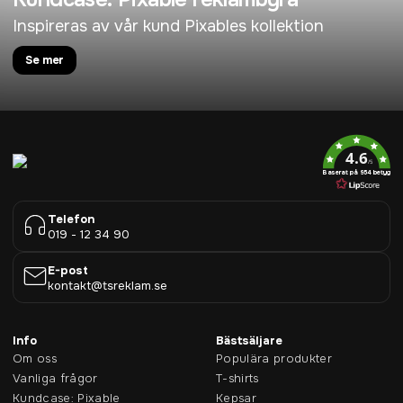
Inspireras av vår kund Pixables kollektion
Se mer
4.6
/5
Baserat på 954 betyg
Telefon
019 - 12 34 90
E-post
kontakt@tsreklam.se
Info
Bästsäljare
Om oss
Populära produkter
Vanliga frågor
T-shirts
Kundcase: Pixable
Kepsar