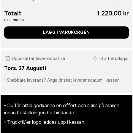
Totalt
1 220,00 kr
exkl moms
LÄGG I VARUKORGEN
Uppskattat leveransdatum
13 arbetsdagar
Tors. 27 Augusti
• Snabbare leverans? Ange önskat leveransdatum i kassan.
• Du får alltid godkänna en offert och skiss på mailen
innan beställningen blir bindande.
• Tryckfil/er logo laddas upp i kassan.