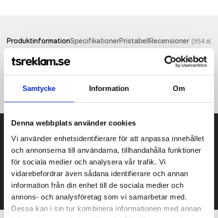
Produktinformation
Specifikationer
Pristabell
Recensioner
(
954
st)
·330 g/m² ·64% Polyester, 34% Viscose, 2% Elastane ·Modern
check pattern ·Hard buckram ·Silver colored undervisor ·Peak
with 8 rows of stitching ·Patent permacurve peak.
Samtycke
Information
Om
Denna webbplats använder cookies
Prisuppgift på mailen?
Vi använder enhetsidentifierare för att anpassa innehållet
och annonserna till användarna, tillhandahålla funktioner
Kontakta oss här för att få förslag på produkt och pris över
mailen.
för sociala medier och analysera vår trafik. Vi
Det går också utmärkt att bara ställa frågor!
vidarebefordrar även sådana identifierare och annan
information från din enhet till de sociala medier och
KONTAKTA OSS
annons- och analysföretag som vi samarbetar med.
Dessa kan i sin tur kombinera informationen med annan