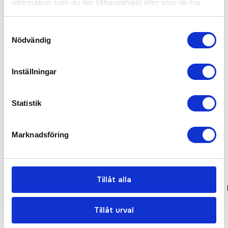
information som du har tillhandahållit eller som de har
samlat in när du har använt deras tjänster.
Relaterade produkter
Samtyckesval
Nödvändig
Bästsäljare
Bra pris
Inställningar
Statistik
Marknadsföring
Tillåt alla
Low Profile Vintage Cap
Original 5 Panel
Cap
Tillåt urval