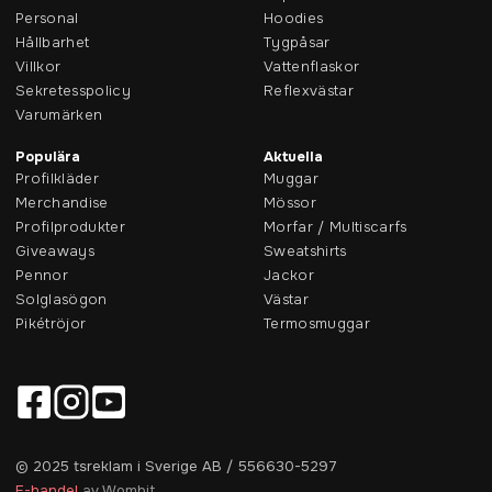
Personal
Hoodies
Hållbarhet
Tygpåsar
Villkor
Vattenflaskor
Sekretesspolicy
Reflexvästar
Varumärken
Populära
Aktuella
Profilkläder
Muggar
Merchandise
Mössor
Profilprodukter
Morfar / Multiscarfs
Giveaways
Sweatshirts
Pennor
Jackor
Solglasögon
Västar
Pikétröjor
Termosmuggar
© 2025 tsreklam i Sverige AB / 556630-5297
E-handel
av Wombit