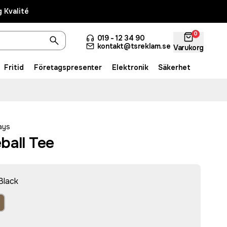
 Kvalité
0
019 - 12 34 90
kontakt@tsreklam.se
Varukorg
Fritid
Företagspresenter
Elektronik
Säkerhet
ays
ball Tee
Black