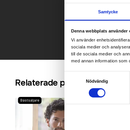
Samtycke
Kontakt
Denna webbplats använder 
Vi använder enhetsidentifierar
sociala medier och analysera 
till de sociala medier och a
med annan information som du 
Samtyckesval
Relaterade produkter
Nödvändig
Bästsäljare
Bästsäljare