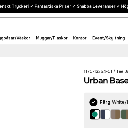
enskt Tryckeri ✓ Fantastiska Priser ✓ Snabba Leveranser ✓ Hög
ygpåsar/Väskor
Muggar/Flaskor
Kontor
Event/Skyltning
1170-13354-01
Tee J
/
Urban Base
Färg
White/