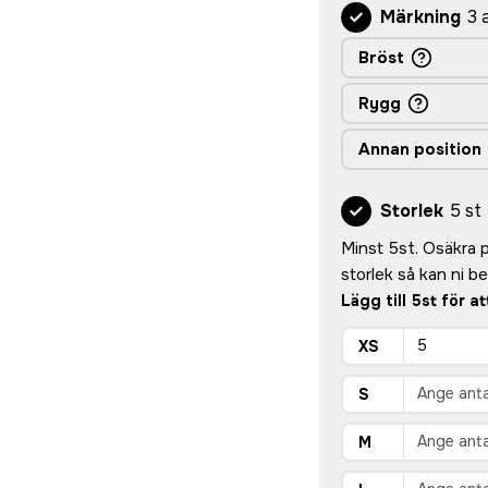
Märkning
3 
Bröst
Rygg
Annan position
Storlek
5 st
Minst 5st. Osäkra på
storlek så kan ni 
Lägg till 5st för a
XS
S
M