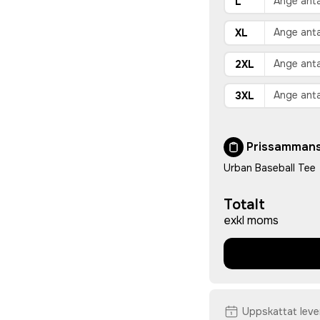
L
XL
2XL
3XL
Prissammans
Urban Baseball Tee
Totalt
exkl moms
Uppskattat lev