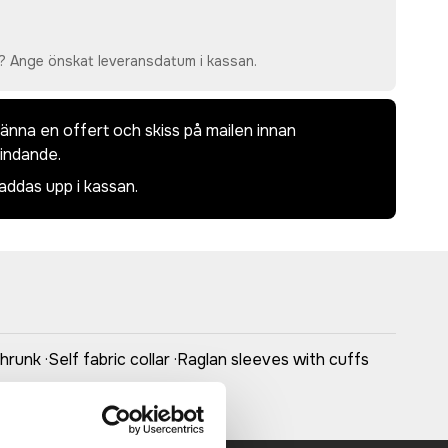
? Ange önskat leveransdatum i kassan.
dkänna en offert och skiss på mailen innan
bindande.
laddas upp i kassan.
runk ·Self fabric collar ·Raglan sleeves with cuffs