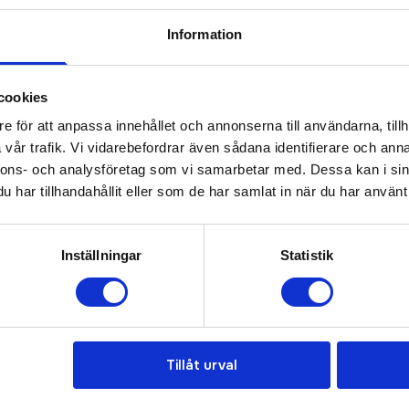
Prisuppgift på mailen?
Information
a oss här för att få förslag på produkt och pris över
Det går också utmärkt att bara ställa frågor!
cookies
e för att anpassa innehållet och annonserna till användarna, tillh
KONTAKTA OSS
vår trafik. Vi vidarebefordrar även sådana identifierare och anna
nnons- och analysföretag som vi samarbetar med. Dessa kan i sin
har tillhandahållit eller som de har samlat in när du har använt 
Inställningar
Statistik
Recommended
Tillåt urval