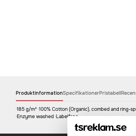
Produktinformation
Specifikationer
Pristabell
Recen
·185 g/m² ·100% Cotton (Organic), combed and ring-spun
·Enzyme washed ·Labelfree.