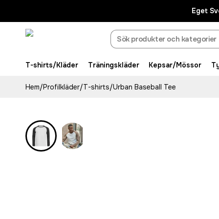
Eget Sv
T-shirts/Kläder
Träningskläder
Kepsar/Mössor
T
Hem
/
Profilkläder
/
T-shirts
/
Urban Baseball Tee