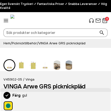
Eget Svenskt Tryckeri ✓ Fantastiska Priser ✓ Snabba Leveranser ✓ Hög
Kvalité
0
Hem
/
Picknicktillbehör
/
VINGA Arwe GRS picknickpläd
V45902-05
Vinga
/
VINGA Arwe GRS picknickpläd
Färg
gul