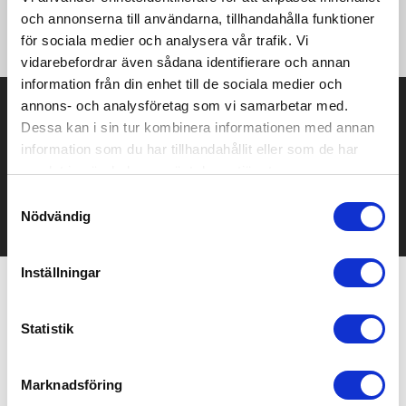
på produktens totala vikt. Denna produkt innehåller 52% GRS-
och annonserna till användarna, tillhandahålla funktioner
certifierad återvunnen PET.
för sociala medier och analysera vår trafik. Vi
vidarebefordrar även sådana identifierare och annan
information från din enhet till de sociala medier och
Prisuppgift på mailen?
annons- och analysföretag som vi samarbetar med.
Dessa kan i sin tur kombinera informationen med annan
Kontakta oss här för att få förslag på produkt och pris över
information som du har tillhandahållit eller som de har
mailen.
samlat in när du har använt deras tjänster.
Det går också utmärkt att bara ställa frågor!
Samtyckesval
KONTAKTA OSS
Nödvändig
Inställningar
Relaterade produkter
Statistik
Marknadsföring