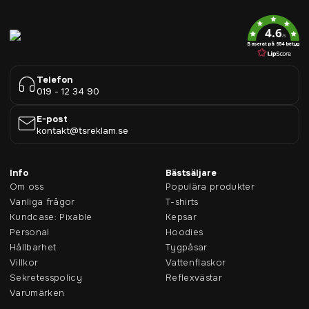
4.6
/5
Baserat på 954 betyg
Telefon
019 - 12 34 90
E-post
kontakt@tsreklam.se
Info
Bästsäljare
Om oss
Populära produkter
Vanliga frågor
T-shirts
Kundcase: Pixable
Kepsar
Personal
Hoodies
Hållbarhet
Tygpåsar
Villkor
Vattenflaskor
Sekretesspolicy
Reflexvästar
Varumärken