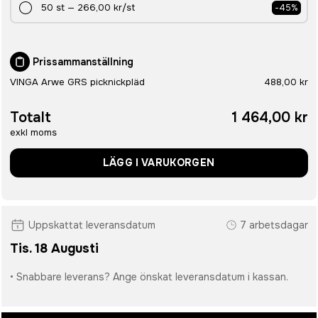
50
st
—
266,00 kr
/st
-
45
%
Prissammanställning
VINGA Arwe GRS picknickpläd
488,00 kr
Totalt
1 464,00 kr
exkl moms
LÄGG I VARUKORGEN
Uppskattat leveransdatum
7 arbetsdagar
Tis. 18 Augusti
• Snabbare leverans? Ange önskat leveransdatum i kassan.