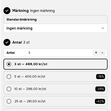
Märkning
Ingen märkning
Standardmärkning
Ingen märkning
Antal
3 st
+
-
Antal
3
st
—
488,00 kr
/st
5
st
—
400,00 kr
/st
-
18
%
10
st
—
296,00 kr
/st
-
39
%
25
st
—
281,00 kr
/st
-
42
%