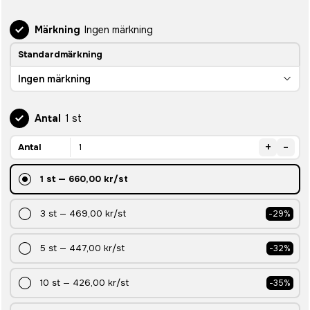
Märkning
Ingen märkning
Standardmärkning
Ingen märkning
Antal
1 st
+
-
Antal
1
st
—
660,00 kr
/st
3
st
—
469,00 kr
/st
-
29
%
5
st
—
447,00 kr
/st
-
32
%
10
st
—
426,00 kr
/st
-
35
%