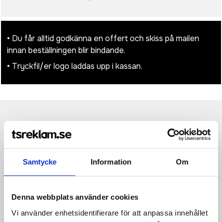
• Du får alltid godkänna en offert och skiss på mailen
innan beställningen blir bindande.
• Tryckfil/er logo laddas upp i kassan.
Produktinformation
Specifikationer
Pristabell
Recensioner
(
954
st)
Tillbringa dagen vid poolen, i parken eller på stranden med
Samtycke
Information
Om
detta pickleball set. Setet innehåller två racketar och en boll.
Racketarna är tillverkade av FSC®-certifierad plywood och har
ett klassiskt tvåfärgat randigt mönster på ena sidan och en
helvit yta på den andra. Handtaget är gjort av PU för ett
Denna webbplats använder cookies
bekvämt och stadigt grepp samt en stilfull detalj. Spelregler
ingår. Spelet är enkelt att lära och passar människor i alla
Vi använder enhetsidentifierare för att anpassa innehållet