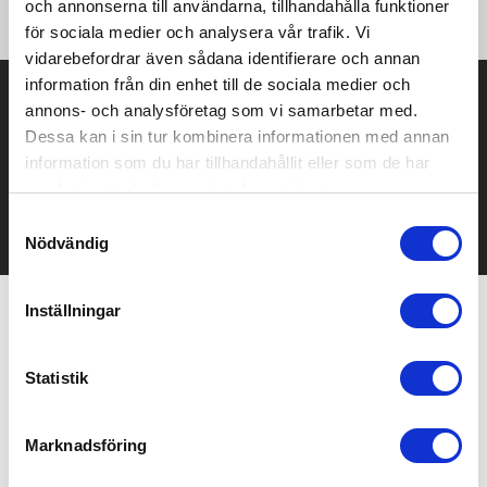
åldrar.
och annonserna till användarna, tillhandahålla funktioner
för sociala medier och analysera vår trafik. Vi
vidarebefordrar även sådana identifierare och annan
information från din enhet till de sociala medier och
Prisuppgift på mailen?
annons- och analysföretag som vi samarbetar med.
Dessa kan i sin tur kombinera informationen med annan
Kontakta oss här för att få förslag på produkt och pris över
information som du har tillhandahållit eller som de har
mailen.
Det går också utmärkt att bara ställa frågor!
samlat in när du har använt deras tjänster.
Samtyckesval
KONTAKTA OSS
Nödvändig
Inställningar
Relaterade produkter
Statistik
Marknadsföring