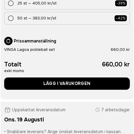
25
st
—
405,00 kr
/st
-
39
%
50
st
—
383,00 kr
/st
-
42
%
Prissammanställning
VINGA Lagoa pickleball set
660,00 kr
Totalt
660,00 kr
exkl moms
LÄGG I VARUKORGEN
Uppskattat leveransdatum
7 arbetsdagar
Ons. 19 Augusti
• Snabbare leverans? Ange önskat leveransdatum i kassan.