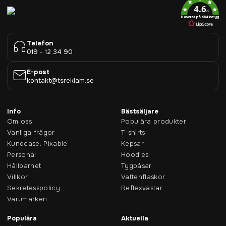
4.6
/5
Baserat på 954 betyg
Telefon
019 - 12 34 90
E-post
kontakt@tsreklam.se
Info
Bästsäljare
Om oss
Populära produkter
Vanliga frågor
T-shirts
Kundcase: Pixable
Kepsar
Personal
Hoodies
Hållbarhet
Tygpåsar
Villkor
Vattenflaskor
Sekretesspolicy
Reflexvästar
Varumärken
Populära
Aktuella