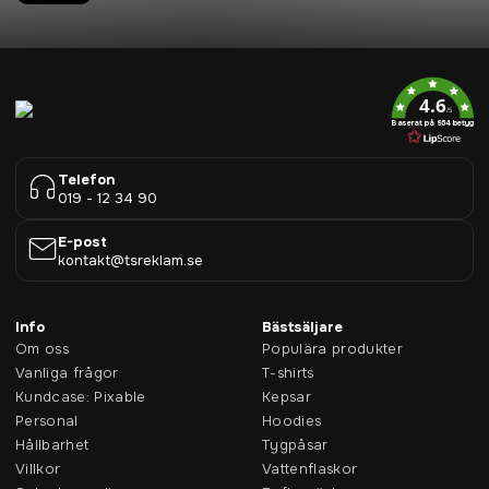
4.6
/5
Baserat på 954 betyg
Telefon
019 - 12 34 90
E-post
kontakt@tsreklam.se
Info
Bästsäljare
Om oss
Populära produkter
Vanliga frågor
T-shirts
Kundcase: Pixable
Kepsar
Personal
Hoodies
Hållbarhet
Tygpåsar
Villkor
Vattenflaskor