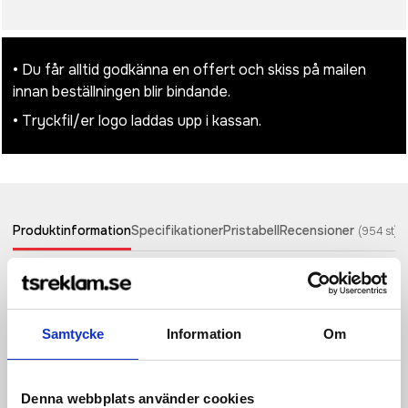
• Du får alltid godkänna en offert och skiss på mailen
innan beställningen blir bindande.
• Tryckfil/er logo laddas upp i kassan.
Produktinformation
Specifikationer
Pristabell
Recensioner
(
954
st)
Gå till stranden med stil och bekvämlighet med denna stilrena
strandmatta. Tillverkad av 340 gsm återvunnen canvas.
Strandmattan är utrustad med ett praktiskt handtag för att
Samtycke
Information
Om
lätt kunna rulla ihop mattan och bära med sig, samt en ficka.
Det återvunna canvasmaterialet som används i strandmattan
kommer ofärgat och i sin ursprungliga form, utan kemikalier
från färgning eller blekning. Strandmattan består av 70 %
Denna webbplats använder cookies