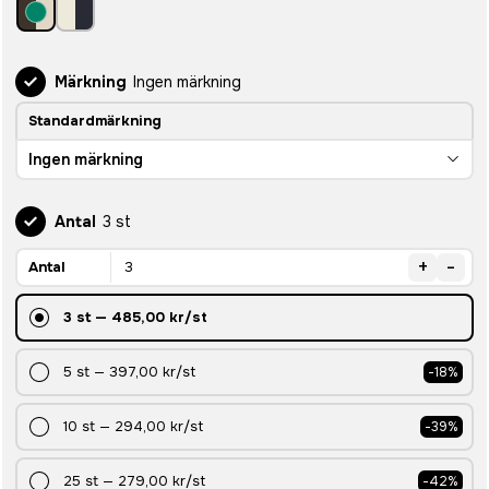
Märkning
Ingen märkning
Standardmärkning
Ingen märkning
Antal
3 st
+
-
Antal
3
st
—
485,00 kr
/st
5
st
—
397,00 kr
/st
-
18
%
10
st
—
294,00 kr
/st
-
39
%
25
st
—
279,00 kr
/st
-
42
%