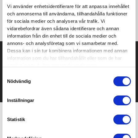
återvunnen bomull och 30 % återvunnen polyester.
Strandmattan har också AWARE™ spårteknik, vilket garanterar
Vi använder enhetsidentifierare för att anpassa innehållet
användningen av äkta återvunnet material. 2 % av intäkterna
och annonserna till användarna, tillhandahålla funktioner
från varje såld Impact-produkt kommer att doneras till
för sociala medier och analysera vår trafik. Vi
Water.org.
vidarebefordrar även sådana identifierare och annan
information från din enhet till de sociala medier och
annons- och analysföretag som vi samarbetar med.
Dessa kan i sin tur kombinera informationen med annan
Prisuppgift på mailen?
information som du har tillhandahållit eller som de har
Kontakta oss här för att få förslag på produkt och pris över
samlat in när du har använt deras tjänster.
mailen.
Samtyckesval
Det går också utmärkt att bara ställa frågor!
Nödvändig
KONTAKTA OSS
Inställningar
Relaterade produkter
Statistik