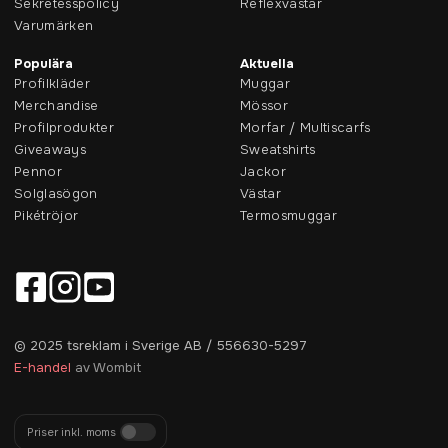
Sekretesspolicy
Reflexvästar
Varumärken
Populära
Aktuella
Profilkläder
Muggar
Merchandise
Mössor
Profilprodukter
Morfar / Multiscarfs
Giveaways
Sweatshirts
Pennor
Jackor
Solglasögon
Västar
Pikétröjor
Termosmuggar
© 2025 tsreklam i Sverige AB / 556630-5297
E-handel
av Wombit
Priser inkl. moms