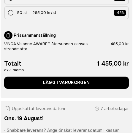
50
st
—
265,00 kr
/st
-
45
%
Prissammanställning
VINGA Volonne AWARE™ återvunnen canvas
485,00 kr
strandmatta
Totalt
1 455,00 kr
exkl moms
LÄGG I VARUKORGEN
Uppskattat leveransdatum
7 arbetsdagar
Ons. 19 Augusti
• Snabbare leverans? Ange önskat leveransdatum i kassan.