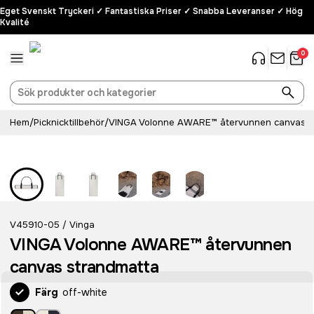
Eget Svenskt Tryckeri ✓ Fantastiska Priser ✓ Snabba Leveranser ✓ Hög
Kvalité
0
Hem
/
Picknicktillbehör
/
VINGA Volonne AWARE™ återvunnen canvas s
Recycled
V45910-05
Vinga
/
VINGA Volonne AWARE™ återvunnen
canvas strandmatta
Färg
off-white