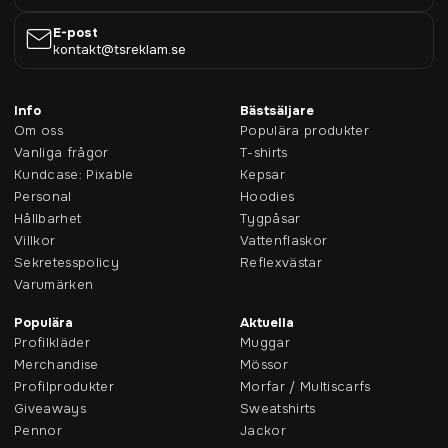
E-post
kontakt@tsreklam.se
Info
Bästsäljare
Om oss
Populära produkter
Vanliga frågor
T-shirts
Kundcase: Pixable
Kepsar
Personal
Hoodies
Hållbarhet
Tygpåsar
Villkor
Vattenflaskor
Sekretesspolicy
Reflexvästar
Varumärken
Populära
Aktuella
Profilkläder
Muggar
Merchandise
Mössor
Profilprodukter
Morfar / Multiscarfs
Giveaways
Sweatshirts
Pennor
Jackor