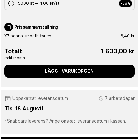
5000
st
—
4,00 kr
/st
-
38
%
Prissammanställning
X7 penna smooth touch
6,40 kr
Totalt
1 600,00 kr
exkl moms
LÄGG I VARUKORGEN
Uppskattat leveransdatum
7 arbetsdagar
Tis. 18 Augusti
• Snabbare leverans? Ange önskat leveransdatum i kassan.