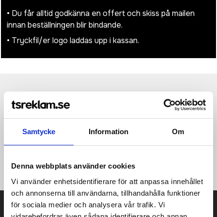
• Du får alltid godkänna en offert och skiss på mailen
innan beställningen blir bindande.
• Tryckfil/er logo laddas upp i kassan.
Produktinformation
Specifikationer
Pristabell
Recensioner
(
954
st)
X7 är det senaste tillskottet och är nära besläktad med X3
Samtycke
Information
Om
pennan men med ny design på clip och ett nytt fascinerande
mönster. Med smooth touch för extra skrivkomfort. Ca. 1200m
skrift, blått tyskt Dokumental®-bläck med TC-kula för smidig
skrivkänsla.
Denna webbplats använder cookies
Vi använder enhetsidentifierare för att anpassa innehållet
och annonserna till användarna, tillhandahålla funktioner
för sociala medier och analysera vår trafik. Vi
Prisuppgift på mailen?
vidarebefordrar även sådana identifierare och annan