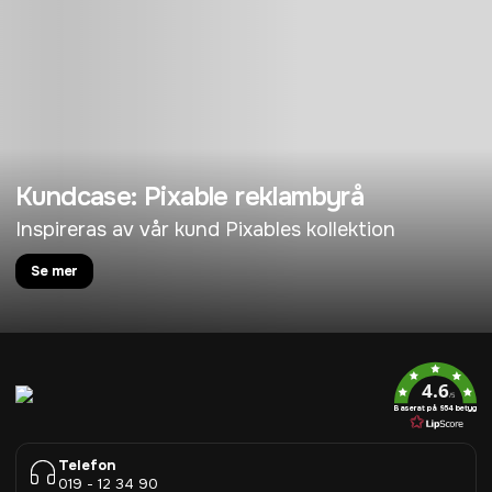
Kundcase: Pixable reklambyrå
Inspireras av vår kund Pixables kollektion
Se mer
4.6
/5
Baserat på 954 betyg
Telefon
019 - 12 34 90