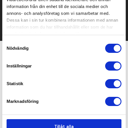
Kontakta oss här för att få förslag på produkt och pris över
information från din enhet till de sociala medier och
mailen.
annons- och analysföretag som vi samarbetar med.
Det går också utmärkt att bara ställa frågor!
Dessa kan i sin tur kombinera informationen med annan
information som du har tillhandahållit eller som de har
KONTAKTA OSS
samlat in när du har använt deras tjänster.
Samtyckesval
Nödvändig
Relaterade produkter
Inställningar
Bra pris
Bästsäljare
Statistik
Marknadsföring
Tillåt alla