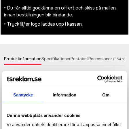
• Du får alltid godkänna en offert och skiss på mailen
innan beställningen blir bindande.
• Tryckfil/er logo laddas upp i kassan.
Produktinformation
Specifikationer
Pristabell
Recensioner
(
954
st)
100% Polyurethan (Leather-Look)
Saffiano fine grain
Samtycke
Information
Om
High shine metal key clip
Designed for decoration
Denna webbplats använder cookies
Wristlet strap compatible with bags and accessories from the
boutique collection
Vi använder enhetsidentifierare för att anpassa innehållet