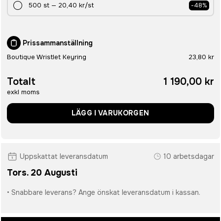
500
st
—
20,40 kr
/st
-
48
%
Prissammanställning
Boutique Wristlet Keyring
23,80 kr
Totalt
1 190,00 kr
exkl moms
LÄGG I VARUKORGEN
Uppskattat leveransdatum
10 arbetsdagar
Tors. 20 Augusti
• Snabbare leverans? Ange önskat leveransdatum i kassan.