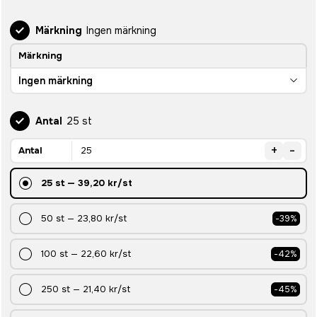
Märkning
Ingen märkning
Märkning
Ingen märkning
Antal
25 st
+
-
Antal
25
st
—
39,20 kr
/st
50
st
—
23,80 kr
/st
-
39
%
100
st
—
22,60 kr
/st
-
42
%
250
st
—
21,40 kr
/st
-
45
%