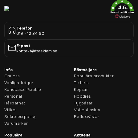
4.6
/5
Baserat på 954 betyg
Telefon
019 - 12 34 90
E-post
kontakt@tsreklam.se
Info
Bästsäljare
Om oss
Populära produkter
Vanliga frågor
T-shirts
Kundcase: Pixable
Kepsar
Personal
Hoodies
Hållbarhet
Tygpåsar
Villkor
Vattenflaskor
Sekretesspolicy
Reflexvästar
Varumärken
Populära
Aktuella