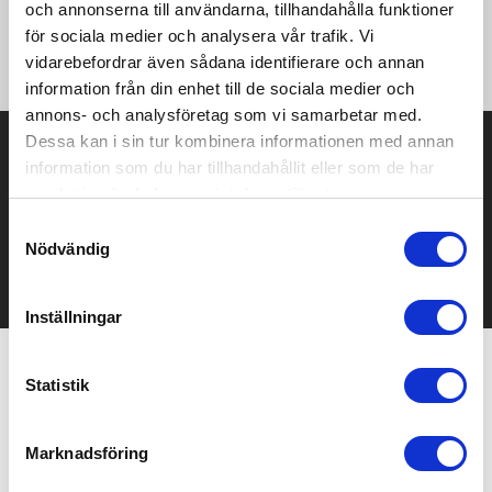
och annonserna till användarna, tillhandahålla funktioner
Dimensions: 13 x 2.6 cm
för sociala medier och analysera vår trafik. Vi
Max. print area: 8 x 1.5 cm.
vidarebefordrar även sådana identifierare och annan
information från din enhet till de sociala medier och
annons- och analysföretag som vi samarbetar med.
Dessa kan i sin tur kombinera informationen med annan
Prisuppgift på mailen?
information som du har tillhandahållit eller som de har
samlat in när du har använt deras tjänster.
Kontakta oss här för att få förslag på produkt och pris över
mailen.
Samtyckesval
Det går också utmärkt att bara ställa frågor!
Nödvändig
KONTAKTA OSS
Inställningar
Statistik
Relaterade produkter
Marknadsföring