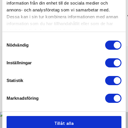
Recycled
information från din enhet till de sociala medier och
annons- och analysföretag som vi samarbetar med.
VINGA Arwe GRS picknickpläd
VINGA Volonne AWARE™
Dessa kan i sin tur kombinera informationen med annan
återvunnen canvas
information som du har tillhandahållit eller som de har
picknickpläd
samlat in när du har använt deras tjänster.
Samtyckesval
Nödvändig
Vi hjälper er!
Inställningar
Få personlig hjälp av oss när ni beställer, vi finns här hela
resan, från första frågan tills ni har era nya produkter i handen.
Statistik
Tryggt, prisvärt och i tid!
Marknadsföring
KONTAKTA OSS IDAG!
Tillåt alla