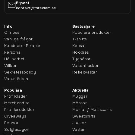
E-post
kontakt@tsreklam.se
Info
Bästsäljare
Om oss
Populära produkter
Vanliga frågor
T-shirts
Kundcase: Pixable
Kepsar
Personal
Hoodies
Hållbarhet
Tygpåsar
Villkor
Vattenflaskor
Sekretesspolicy
Reflexvästar
Varumärken
Populära
Aktuella
Profilkläder
Muggar
Merchandise
Mössor
Profilprodukter
Morfar / Multiscarfs
Giveaways
Sweatshirts
Pennor
Jackor
Solglasögon
Västar