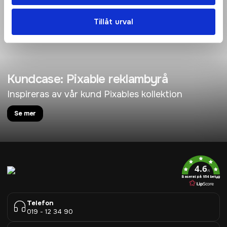
Tillåt urval
Kundcase: Pixable reklambyrå
Inspireras av vår kund Pixables kollektion
Se mer
4.6
/5
Baserat på 954 betyg
Telefon
019 - 12 34 90