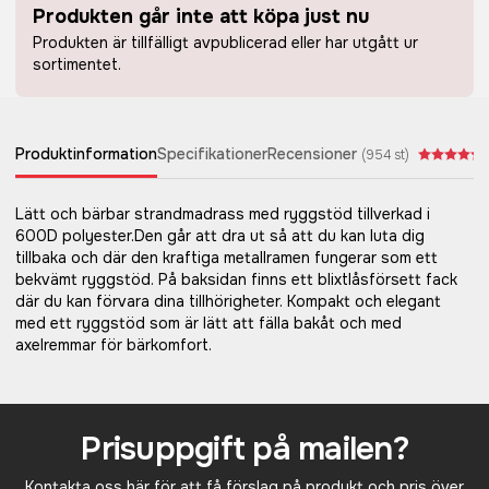
Produkten går inte att köpa just nu
Produkten är tillfälligt avpublicerad eller har utgått ur
sortimentet.
Produktinformation
Specifikationer
Recensioner
(
954
st)
Lätt och bärbar strandmadrass med ryggstöd tillverkad i
600D polyester.Den går att dra ut så att du kan luta dig
tillbaka och där den kraftiga metallramen fungerar som ett
bekvämt ryggstöd. På baksidan finns ett blixtlåsförsett fack
där du kan förvara dina tillhörigheter. Kompakt och elegant
med ett ryggstöd som är lätt att fälla bakåt och med
axelremmar för bärkomfort.
Prisuppgift på mailen?
Kontakta oss här för att få förslag på produkt och pris över