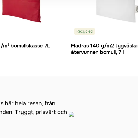
Recycled
g/m² bomullskasse 7L
Madras 140 g/m2 tygväska
återvunnen bomull, 7 l
ns här hela resan, från
anden. Tryggt, prisvärt och