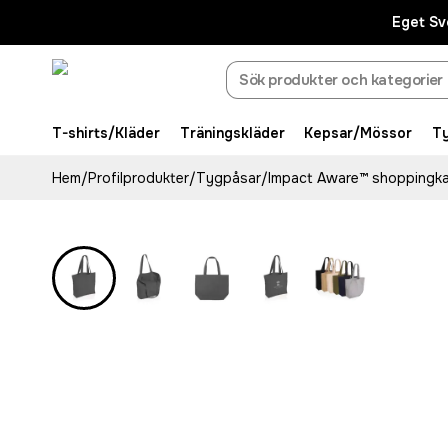
Eget Sv
T-shirts/Kläder
Träningskläder
Kepsar/Mössor
T
Hem
/
Profilprodukter
/
Tygpåsar
/
Impact Aware™ shoppingka