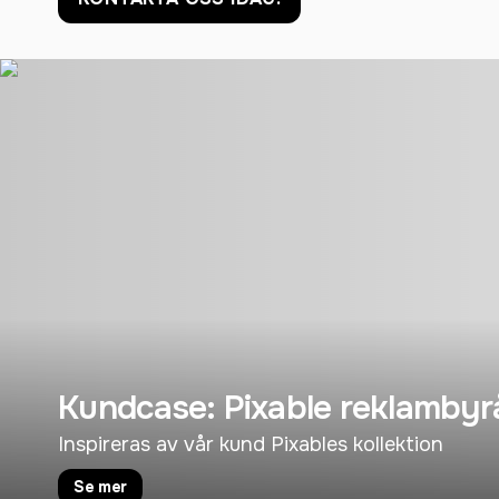
Kundcase: Pixable reklambyr
Inspireras av vår kund Pixables kollektion
Se mer