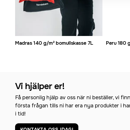
Madras 140 g/m² bomullskasse 7L
Peru 180 
Vi hjälper er!
Få personlig hjälp av oss när ni beställer, vi fin
första frågan tills ni har era nya produkter i h
i tid!
KONTAKTA OSS IDAG!