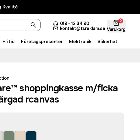
 Kvalité
0
019 - 12 34 90
kontakt@tsreklam.se
Varukorg
Fritid
Företagspresenter
Elektronik
Säkerhet
ction
re™ shoppingkasse m/ficka
ärgad rcanvas