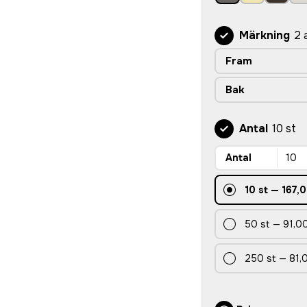
Märkning
2 
Fram
Bak
Antal
10 st
Antal
10
st
—
167,0
50
st
—
91,00
250
st
—
81,