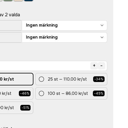
av 2 valda
Ingen märkning
Ingen märkning
+
-
0 kr
/st
25
st
—
110,00 kr
/st
-
34
%
 kr
/st
100
st
—
86,00 kr
/st
-
46
%
-
49
%
00 kr
/st
-
51
%