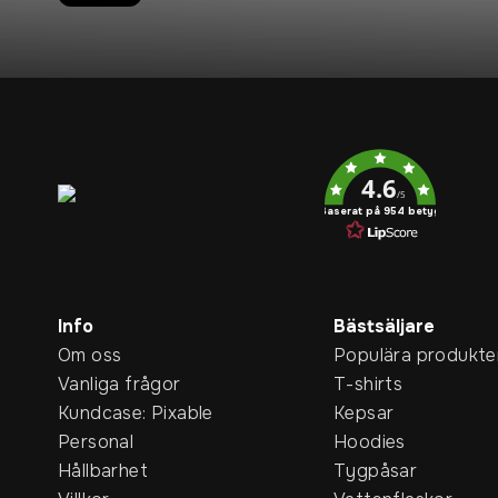
Service rating
4.6
/5
Baserat på 954 betyg
Info
Bästsäljare
Om oss
Populära produkte
Vanliga frågor
T-shirts
Kundcase: Pixable
Kepsar
Personal
Hoodies
Hållbarhet
Tygpåsar