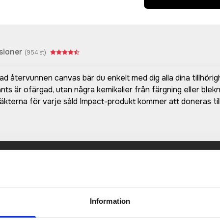
sioner
(
954
st)
tervunnen canvas bär du enkelt med dig alla dina tillhörigh
nts är ofärgad, utan några kemikalier från färgning eller b
äkterna för varje såld Impact-produkt kommer att doneras t
Prisuppgift på mailen?
a oss här för att få förslag på produkt och pris över
Det går också utmärkt att bara ställa frågor!
Information
KONTAKTA OSS