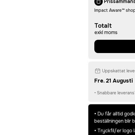
Prissammans
Impact Aware™ shop
Totalt
exkl moms
Uppskattat lev
Fre. 21 Augusti
• Snabbare leverans
• Du får alltid go
beställningen blir 
• Tryckfil/er logo 