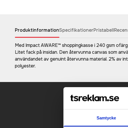
Produktinformation
Specifikationer
Pristabell
Recen
Med Impact AWARE™ shoppingkasse i 240 gsm ofärgad å
Litet fack på insidan. Den återvunna canvas som anvä
användandet av genuint återvunna material. 2% av int
polyester.
Kontakt
Samtycke