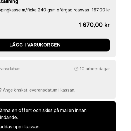
tällning
pingkasse m/ficka 240 gsm ofärgad rcanvas
167,00 kr
1 670,00 kr
LÄGG I VARUKORGEN
eransdatum
10 arbetsdagar
? Ange önskat leveransdatum i kassan.
dkänna en offert och skiss på mailen innan
bindande.
laddas upp i kassan.