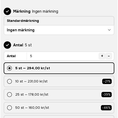
Märkning
Ingen märkning
Standardmärkning
Ingen märkning
Antal
5 st
+
-
Antal
5
st
—
294,00 kr
/st
10
st
—
231,00 kr
/st
-
21
%
25
st
—
178,00 kr
/st
-
39
%
50
st
—
160,00 kr
/st
-
46
%