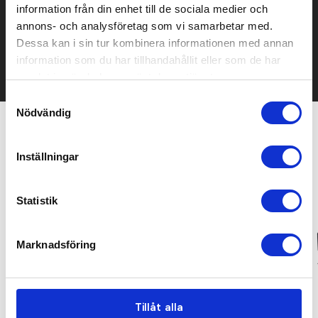
information från din enhet till de sociala medier och
Kontakta oss här för att få förslag på produkt och pris över
annons- och analysföretag som vi samarbetar med.
mailen.
Dessa kan i sin tur kombinera informationen med annan
Det går också utmärkt att bara ställa frågor!
information som du har tillhandahållit eller som de har
KONTAKTA OSS
samlat in när du har använt deras tjänster.
Samtyckesval
Nödvändig
Relaterade produkter
Inställningar
Statistik
Marknadsföring
Tillåt alla