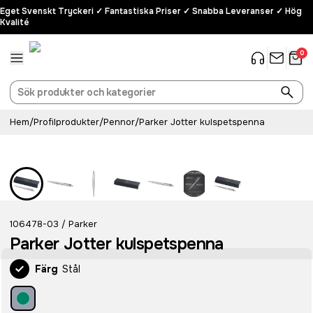
Eget Svenskt Tryckeri ✓ Fantastiska Priser ✓ Snabba Leveranser ✓ Hög
Kvalité
0
Hem
/
Profilprodukter
/
Pennor
/
Parker Jotter kulspetspenna
Rostfritt stål
106478-03
Parker
/
Parker Jotter kulspetspenna
Färg
Stål