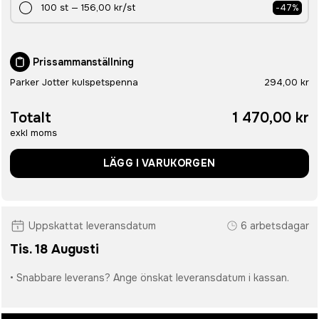
100
st
—
156,00 kr
/st
-
47
%
Prissammanställning
Parker Jotter kulspetspenna
294,00 kr
Totalt
1 470,00 kr
exkl moms
LÄGG I VARUKORGEN
Uppskattat leveransdatum
6 arbetsdagar
Tis. 18 Augusti
• Snabbare leverans? Ange önskat leveransdatum i kassan.