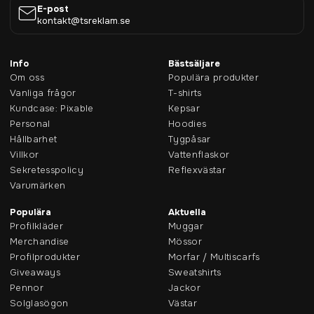
E-post
kontakt@tsreklam.se
Info
Bästsäljare
Om oss
Populära produkter
Vanliga frågor
T-shirts
Kundcase: Pixable
Kepsar
Personal
Hoodies
Hållbarhet
Tygpåsar
Villkor
Vattenflaskor
Sekretesspolicy
Reflexvästar
Varumärken
Populära
Aktuella
Profilkläder
Muggar
Merchandise
Mössor
Profilprodukter
Morfar / Multiscarfs
Giveaways
Sweatshirts
Pennor
Jackor
Solglasögon
Västar