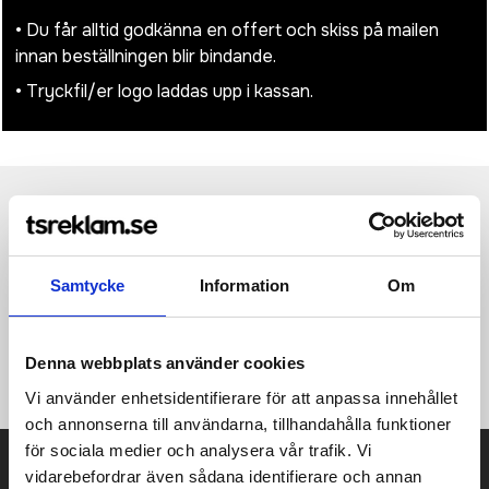
• Du får alltid godkänna en offert och skiss på mailen
innan beställningen blir bindande.
• Tryckfil/er logo laddas upp i kassan.
Produktinformation
Specifikationer
Pristabell
Recensioner
(
954
st)
Jotter står sig som en autentisk designikon under de senaste
Samtycke
Information
Om
60 åren. Med eftertraktade färger och en särskiljande form är
Jotter fortfarande Parkers mest populära penna, känd för sitt
signaturklick. Klickmekanism. Inklusive patentskyddad
Denna webbplats använder cookies
QuinkFlow refill. Exklusiv design. Parker presentförpackning.
Vi använder enhetsidentifierare för att anpassa innehållet
och annonserna till användarna, tillhandahålla funktioner
för sociala medier och analysera vår trafik. Vi
Prisuppgift på mailen?
vidarebefordrar även sådana identifierare och annan