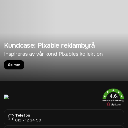
Kundcase: Pixable reklambyrå
Inspireras av vår kund Pixables kollektion
Se mer
4.6
/5
Baserat på 954 betyg
Telefon
019 - 12 34 90