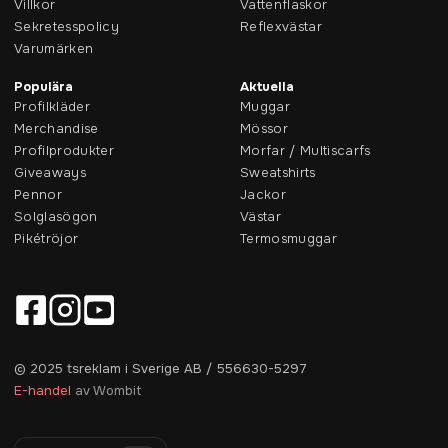
Villkor
Vattenflaskor
Sekretesspolicy
Reflexvästar
Varumärken
Populära
Aktuella
Profilkläder
Muggar
Merchandise
Mössor
Profilprodukter
Morfar / Multiscarfs
Giveaways
Sweatshirts
Pennor
Jackor
Solglasögon
Västar
Pikétröjor
Termosmuggar
© 2025 tsreklam i Sverige AB / 556630-5297
E-handel
av Wombit