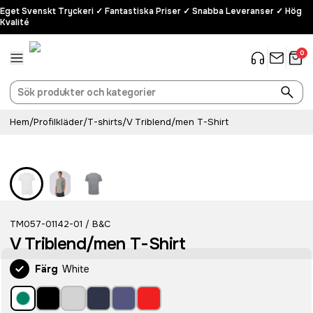
Eget Svenskt Tryckeri ✓ Fantastiska Priser ✓ Snabba Leveranser ✓ Hög
Kvalité
0
Hem
/
Profilkläder
/
T-shirts
/
V Triblend/men T-Shirt
TM057-01142-01
B&C
/
V Triblend/men T-Shirt
Färg
White