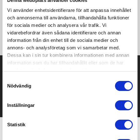
Denna webbplats använder cookies
·130 g/m² ·50% polyester, 25% bomull, 25% viskos ·Silkeslen
och mjuk "Triblend" single jersey ·Axel-till-axelband ·V-ringning i
Vi använder enhetsidentifierare för att anpassa innehållet
samma tyg ·Dubbelnålssydda ärmar och nederkant
och annonserna till användarna, tillhandahålla funktioner
·Sidosömmar ·"B&C No Label" - enkel omprofilering ·Mycket slät
för sociala medier och analysera vår trafik. Vi
och jämn yta som ger ljusa och skarpa tryckresultat ·Testad
och godkänd för alla vanliga tryckmetoder tillämpade -
vidarebefordrar även sådana identifierare och annan
"Sublimation friendly".
information från din enhet till de sociala medier och
annons- och analysföretag som vi samarbetar med.
Dessa kan i sin tur kombinera informationen med annan
information som du har tillhandahållit eller som de har
Prisuppgift på mailen?
samlat in när du har använt deras tjänster.
Kontakta oss här för att få förslag på produkt och pris över
Samtyckesval
mailen.
Nödvändig
Det går också utmärkt att bara ställa frågor!
KONTAKTA OSS
Inställningar
Statistik
Relaterade produkter